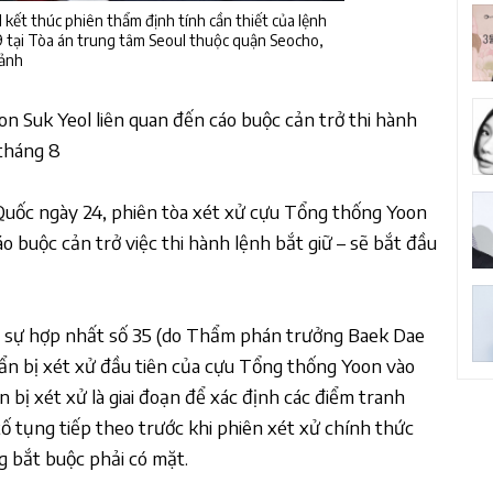
ết thúc phiên thẩm định tính cần thiết của lệnh
9 tại Tòa án trung tâm Seoul thuộc quận Seocho,
 ảnh
n Suk Yeol liên quan đến cáo buộc cản trở thi hành
 tháng 8
 Quốc ngày 24, phiên tòa xét xử cựu Tổng thống Yoon
áo buộc cản trở việc thi hành lệnh bắt giữ – sẽ bắt đầu
h sự hợp nhất số 35 (do Thẩm phán trưởng Baek Dae
ẩn bị xét xử đầu tiên của cựu Tổng thống Yoon vào
n bị xét xử là giai đoạn để xác định các điểm tranh
ố tụng tiếp theo trước khi phiên xét xử chính thức
ng bắt buộc phải có mặt.