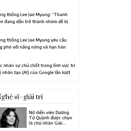
ên quan đến cáo buộc vi phạm Luật
ính trị
ng thống Lee Jae Myung: “Thanh
ên đang dần trở thành nhóm dễ bị
n thương”, chỉ đạo xem xét tái cơ cấu
àn diện chính sách thanh niên
ng thống Lee Jae Myung yêu cầu
g phó với nắng nóng và hạn hán
ng “quyết tâm trong tình trạng khẩn
p”
c nhân sự chủ chốt trong lĩnh vực trí
ệ nhân tạo (AI) của Google lần lượt
i đi, khiến công ty mẹ Alphabet tiến
nh cải tổ lớn về đội ngũ lãnh đạo
ghệ sĩ · giải trí
Nữ diễn viên Dương
Tử Quỳnh được chọn
là chủ nhân Giải
thưởng Điện ảnh châu