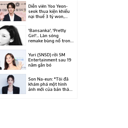
Á của năm tại Liên
Diễn viên Yoo Yeon-
hoan phim quốc tế
seok thua kiện khiếu
Busan lần thứ 31
nại thuế 3 tỷ won,
phán quyết bác đơn
của Tòa trọng tài
'Bansanka', 'Pretty
thuế
Girl'... Làn sóng
remake bùng nổ trong
làng nhạc Hàn Quốc
Yuri (SNSD) rời SM
Entertainment sau 19
năm gắn bó
Son Na-eun: "Tôi đã
khám phá một hình
ảnh mới của bản thân
qua 'Kim Bu-jang'"