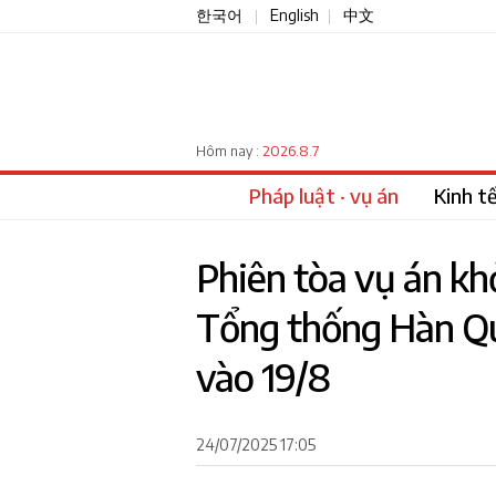
한국어
English
中文
|
|
2026.8.7
Hôm nay :
Pháp luật · vụ án
Kinh t
Phiên tòa vụ án khở
Tổng thống Hàn Quố
vào 19/8
24/07/2025 17:05