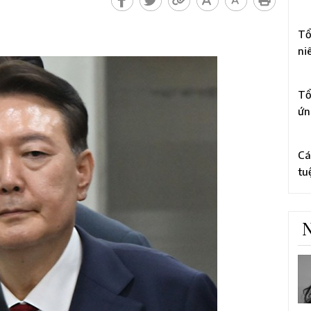
li
3
Ch
Tổ
ni
tổ
4
to
Tổ
ứn
bằ
5
cấ
Cá
tu
rờ
hà
N