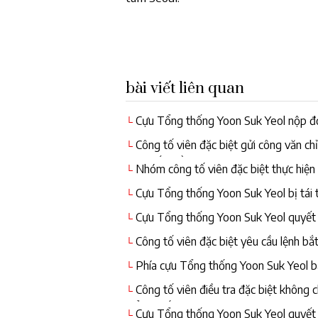
bài viết liên quan
Cựu Tổng thống Yoon Suk Yeol nộp đơ
└
Công tố viên đặc biệt gửi công văn ch
└
Yeol đến điều tra
Nhóm công tố viên đặc biệt thực hiện
└
Cựu Tổng thống Yoon Suk Yeol bị tái 
└
Cựu Tổng thống Yoon Suk Yeol quyết đ
└
giữ của bản thân
Công tố viên đặc biệt yêu cầu lệnh b
└
Phía cựu Tổng thống Yoon Suk Yeol bày
└
Công tố viên điều tra đặc biệt không 
└
Tổng thống Yoon Suk Yeol
Cựu Tổng thống Yoon Suk Yeol quyết đ
└