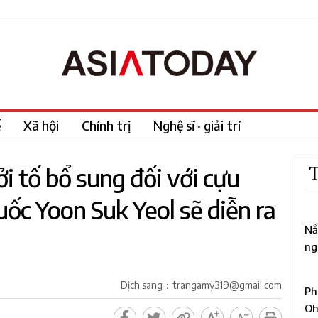
ế
Xã hội
Chính trị
Nghệ sĩ · giải trí
i tố bổ sung đối với cựu
T
c Yoon Suk Yeol sẽ diễn ra
1
Nắ
ng
mố
2
Dịch sang：trangamy319@gmail.com
Ph
Oh