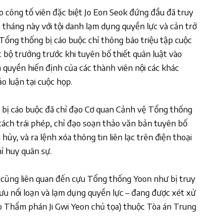
 do công tố viên đặc biệt Jo Eon Seok đứng đầu đã truy
tháng này với tội danh lạm dụng quyền lực và cản trở
Tổng thống bị cáo buộc chỉ thông báo triệu tập cuộc
t bộ trưởng trước khi tuyên bố thiết quân luật vào
 quyền hiến định của các thành viên nội các khác
o luận tại cuộc họp.
 bị cáo buộc đã chỉ đạo Cơ quan Cảnh vệ Tổng thống
cách trái phép, chỉ đạo soạn thảo văn bản tuyên bố
u hủy, và ra lệnh xóa thông tin liên lạc trên điện thoại
hỉ huy quân sự.
 cũng liên quan đến cựu Tổng thống Yoon như bị truy
ưu nổi loạn và lạm dụng quyền lực – đang được xét xử
do Thẩm phán Ji Gwi Yeon chủ tọa) thuộc Tòa án Trung