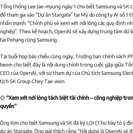
Tổng thống Lee Jae-myung ngày 1 cho biết Samsung và SK 
để tham gia vào “Dự án Stargate” tại Mỹ do công ty AI số 1 t
nhấn mạnh: “Chính phủ sẽ xem xét nới lỏng các quy định như
nghiệp”. Theo kế hoạch, OpenAI sẽ xây dựng trung tâm dữ li
tại Pohang cùng Samsung.
Tại buổi họp báo chiều cùng ngày, Trưởng ban chính sách 
beom cho biết đây là nội dung chính trong cuộc gặp giữa T
CEO của OpenAI, với sự tham dự của Chủ tịch Samsung Elect
tịch SK Group Chey Tae-won.
◇ “Xem xét nới lỏng tách biệt tài chính – công nghiệp tr
quyền”
Ông Kim cho biết Samsung và SK đã ký LOI (Thư bày tỏ ý đị
dự án Stargate. Ông giải thích rằng “Nội dung là OpenAI sẽ