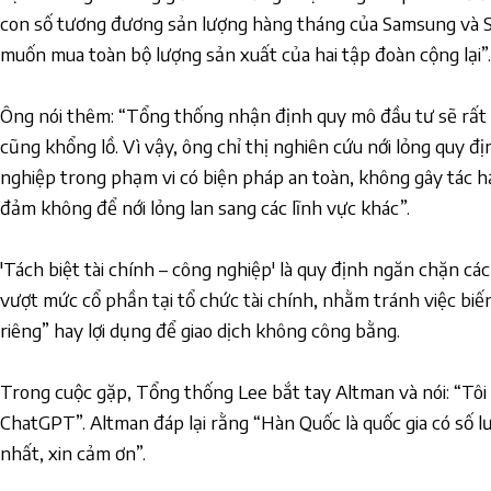
con số tương đương sản lượng hàng tháng của Samsung và SK
muốn mua toàn bộ lượng sản xuất của hai tập đoàn cộng lại”.
Ông nói thêm: “Tổng thống nhận định quy mô đầu tư sẽ rất 
cũng khổng lồ. Vì vậy, ông chỉ thị nghiên cứu nới lỏng quy đị
nghiệp trong phạm vi có biện pháp an toàn, không gây tác h
đảm không để nới lỏng lan sang các lĩnh vực khác”.
'Tách biệt tài chính – công nghiệp' là quy định ngăn chặn c
vượt mức cổ phần tại tổ chức tài chính, nhằm tránh việc bi
riêng” hay lợi dụng để giao dịch không công bằng.
Trong cuộc gặp, Tổng thống Lee bắt tay Altman và nói: “Tôi l
ChatGPT”. Altman đáp lại rằng “Hàn Quốc là quốc gia có số l
nhất, xin cảm ơn”.