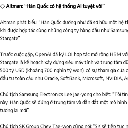
◇ Altman: “Hàn Quốc có hệ thống AI tuyệt vời”
Altman phát biểu: “Hàn Quốc dường như đã sở hữu một hệ thố
khi được hợp tác cùng những công ty hàng đầu như Samsung
Stargate”.
Trước cuộc gặp, OpenAI đã ký LOI hợp tác mở rộng HBM với
Stargate là kế hoạch xây dựng siêu máy tính và trung tâm dữ l
500 tỷ USD (khoảng 700 nghìn tỷ won), có sự tham gia của 
đầu tư toàn cầu như Oracle, SoftBank, Microsoft, NVIDIA, 
Chủ tịch Samsung Electronics Lee Jae-yong cho biết: “Tôi ti
này, Hàn Quốc sẽ đứng ở trung tâm và dẫn dắt một mô hình 
tương lai mới”.
Chủ tịch SK Group Chey Tae-won cũng nói: “SK sẽ tiếp tục 