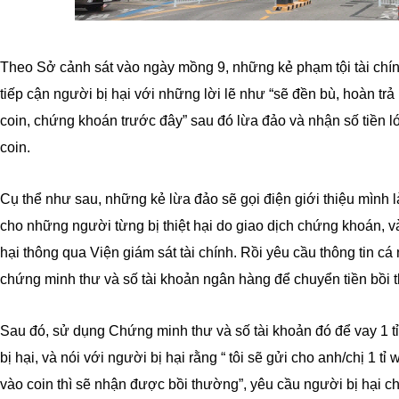
Theo Sở cảnh sát vào ngày mồng 9, những kẻ phạm tội tài chín
tiếp cận người bị hại với những lời lẽ như “sẽ đền bù, hoàn trả
coin, chứng khoán trước đây” sau đó lừa đảo và nhận số tiền l
coin.
Cụ thể như sau, những kẻ lừa đảo sẽ gọi điện giới thiệu mình 
cho những người từng bị thiệt hại do giao dịch chứng khoán, v
hại thông qua Viện giám sát tài chính. Rồi yêu cầu thông tin c
chứng minh thư và số tài khoản ngân hàng để chuyển tiền bồi 
Sau đó, sử dụng Chứng minh thư và số tài khoản đó để vay 1 
bị hại, và nói với người bị hại rằng “ tôi sẽ gửi cho anh/chị 1 tỉ
vào coin thì sẽ nhận được bồi thường”, yêu cầu người bị hại ch