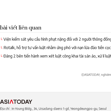
bài viết liên quan
Viện kiểm sát yêu cầu hình phạt nặng đối với 2 người thông đồng
└
Rotalk, hỗ trợ tư vấn luật nhằm ứng phó với nạn lừa đảo tiền cọc
└
Đảng 2 bên tiến hành xem xét luật công khai tài sản ảo, xử lí luật
└
họp ngày 25.
ⓒASIATODAY, nghiêm c
Địa chỉ : In-Young Bldg., 34, Uisadang-daero 1-gil, Yeongdeungpo-gu, Seoul