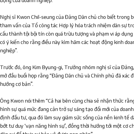
động của doanh nghiệp.
Nghị sĩ Kwon Chil-seung của Đảng Dân chủ cho biết trong b
tham vấn của Tổ công tác Hợp lý hóa trách nhiệm dân sự tron
cấu thành tội bội tín còn quá trừu tượng và phạm vi áp dụng l
có ý kiến cho rằng điều này kìm hãm các hoạt động kinh do
nghiệp”.
Trước đó, ông Kim Byung-gi, Trưởng nhóm nghị sĩ của Đảng
mở đầu buổi họp rằng “Đảng Dân chủ và Chính phủ đã xác định
hướng cơ bản”.
Ông Kwon nói thêm “Cả hai bên cùng chia sẻ nhận thức rằn
hình sự quá mức đang cản trở sự sáng tạo đổi mới của doanh
định đầu tư, qua đó làm suy giảm sức sống của nền kinh tế d
bớt tư duy ‘vạn năng hình sự’, đồng thời hướng tới một cơ 