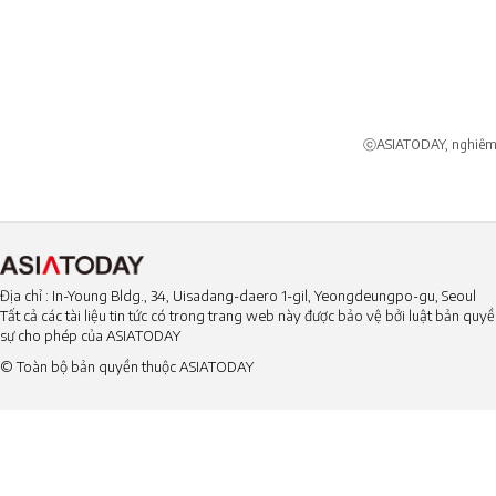
ⓒASIATODAY, nghiêm c
Địa chỉ : In-Young Bldg., 34, Uisadang-daero 1-gil, Yeongdeungpo-gu, Seoul
Tất cả các tài liệu tin tức có trong trang web này được bảo vệ bởi luật bản qu
sự cho phép của ASIATODAY
© Toàn bộ bản quyền thuộc ASIATODAY