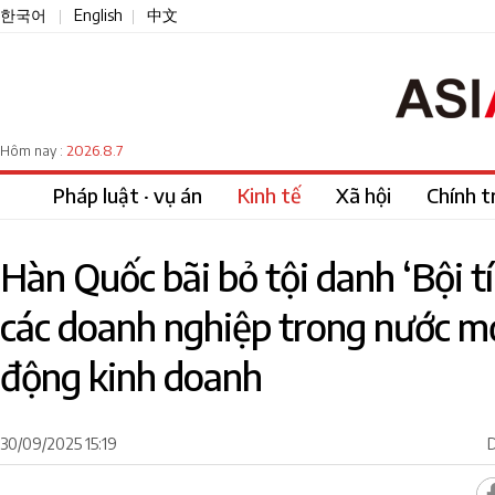
한국어
English
中文
|
|
2026.8.7
Hôm nay :
Pháp luật · vụ án
Kinh tế
Xã hội
Chính tr
Hàn Quốc bãi bỏ tội danh ‘Bội t
các doanh nghiệp trong nước m
động kinh doanh
30/09/2025 15:19