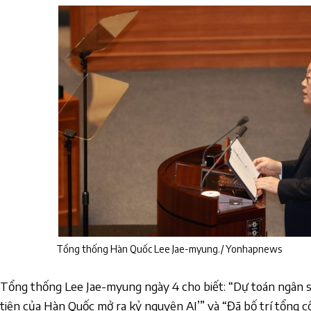
Tổng thống Hàn Quốc Lee Jae-myung./ Yonhapnews
Tổng thống Lee Jae-myung ngày 4 cho biết: “Dự toán ngân s
tiên của Hàn Quốc mở ra kỷ nguyên AI’” và “Đã bố trí tổng c