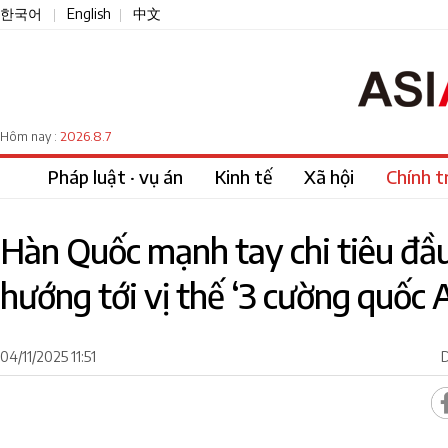
한국어
English
中文
|
|
2026.8.7
Hôm nay :
Pháp luật · vụ án
Kinh tế
Xã hội
Chính tr
Hàn Quốc mạnh tay chi tiêu đầu
hướng tới vị thế ‘3 cường quốc A
04/11/2025 11:51