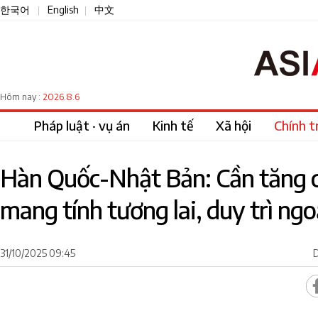
한국어
English
中文
|
|
2026.8.6
Hôm nay :
Pháp luật · vụ án
Kinh tế
Xã hội
Chính tr
Hàn Quốc-Nhật Bản: Cần tăng 
mang tính tương lai, duy trì ngo
31/10/2025 09:45