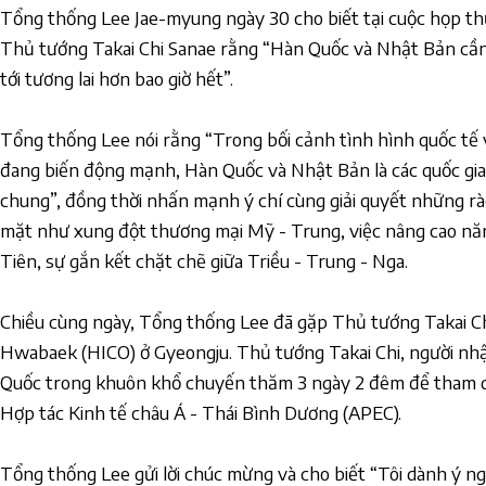
Tổng thống Lee Jae-myung ngày 30 cho biết tại cuộc họp th
Thủ tướng Takai Chi Sanae rằng “Hàn Quốc và Nhật Bản cầ
tới tương lai hơn bao giờ hết”.
Tổng thống Lee nói rằng “Trong bối cảnh tình hình quốc tế
đang biến động mạnh, Hàn Quốc và Nhật Bản là các quốc gia 
chung”, đồng thời nhấn mạnh ý chí cùng giải quyết những rà
mặt như xung đột thương mại Mỹ - Trung, việc nâng cao năn
Tiên, sự gắn kết chặt chẽ giữa Triều - Trung - Nga.
Chiều cùng ngày, Tổng thống Lee đã gặp Thủ tướng Takai Ch
Hwabaek (HICO) ở Gyeongju. Thủ tướng Takai Chi, người nhậ
Quốc trong khuôn khổ chuyến thăm 3 ngày 2 đêm để tham d
Hợp tác Kinh tế châu Á - Thái Bình Dương (APEC).
Tổng thống Lee gửi lời chúc mừng và cho biết “Tôi dành ý ngh