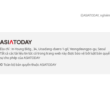
ⓒASIATODAY, nghiêm c
Địa chỉ : In-Young Bldg., 34, Uisadang-daero 1-gil, Yeongdeungpo-gu, Seoul
Tất cả các tài liệu tin tức có trong trang web này được bảo vệ bởi luật bản qu
sự cho phép của ASIATODAY
© Toàn bộ bản quyền thuộc ASIATODAY