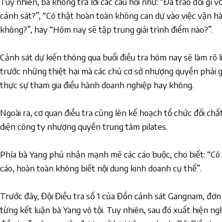
Tuy nhiên, bà không trả lời các câu hỏi như: “Đã trao đổi gì v
cảnh sát?”, “Có thật hoàn toàn không can dự vào việc vận h
không?”, hay “Hôm nay sẽ tập trung giải trình điểm nào?”.
Cảnh sát dự kiến thông qua buổi điều tra hôm nay sẽ làm rõ 
trước những thiệt hại mà các chủ cơ sở nhượng quyền phải g
thực sự tham gia điều hành doanh nghiệp hay không.
Ngoài ra, cơ quan điều tra cũng lên kế hoạch tổ chức đối chất
diện công ty nhượng quyền trung tâm pilates.
Phía bà Yang phủ nhận mạnh mẽ các cáo buộc, cho biết: “Cô
cáo, hoàn toàn không biết nội dung kinh doanh cụ thể”.
Trước đây, Đội Điều tra số 1 của Đồn cảnh sát Gangnam, đơn
từng kết luận bà Yang vô tội. Tuy nhiên, sau đó xuất hiện ng