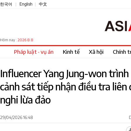
한국어
English
中文
|
|
2026.8.8
Hôm nay :
Pháp luật · vụ án
Kinh tế
Xã hội
Chính tr
Influencer Yang Jung-won trình 
cảnh sát tiếp nhận điều tra liê
nghi lừa đảo
29/04/2026 16:48