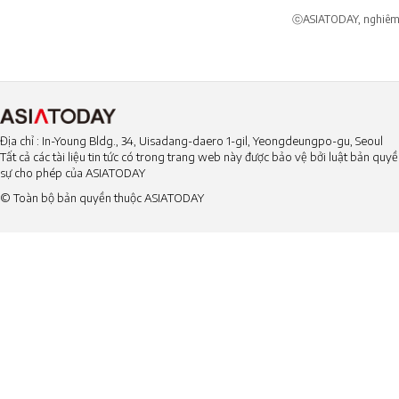
ⓒASIATODAY, nghiêm c
Địa chỉ : In-Young Bldg., 34, Uisadang-daero 1-gil, Yeongdeungpo-gu, Seoul
Tất cả các tài liệu tin tức có trong trang web này được bảo vệ bởi luật bản qu
sự cho phép của ASIATODAY
© Toàn bộ bản quyền thuộc ASIATODAY