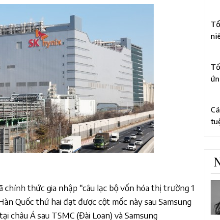
li
3
Ch
Tổ
ni
tổ
4
to
Tổ
ứn
bằ
5
cấ
Cá
tu
rờ
hà
N
đã chính thức gia nhập “câu lạc bộ vốn hóa thị trường 1
 Hàn Quốc thứ hai đạt được cột mốc này sau Samsung
a tại châu Á sau TSMC (Đài Loan) và Samsung