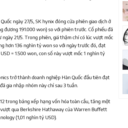
Quốc ngày 27/5, SK hynix đóng cửa phiên giao dịch ở
g đương 191.000 won) so với phiên trước. Cổ phiếu đã
từ ngày 21/5. Trong phiên, giá thậm chí có lúc vượt mốc
ăng hơn 136 nghìn tỷ won so với ngày trước đó, đạt
1 USD = 1.500 won, con số này vượt mốc 1 nghìn tỷ
onics trở thành doanh nghiệp Hàn Quốc đầu tiên đạt
 đã gia nhập nhóm này chỉ sau 3 tuần.
ứ 12 trong bảng xếp hạng vốn hóa toàn cầu, tăng một
đã vượt qua Berkshire Hathaway của Warren Buffett
nology (1,01 nghìn tỷ USD).