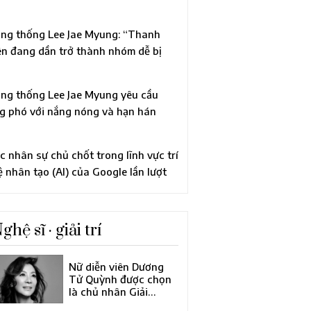
ên quan đến cáo buộc vi phạm Luật
ính trị
ng thống Lee Jae Myung: “Thanh
ên đang dần trở thành nhóm dễ bị
n thương”, chỉ đạo xem xét tái cơ cấu
àn diện chính sách thanh niên
ng thống Lee Jae Myung yêu cầu
g phó với nắng nóng và hạn hán
ng “quyết tâm trong tình trạng khẩn
p”
c nhân sự chủ chốt trong lĩnh vực trí
ệ nhân tạo (AI) của Google lần lượt
i đi, khiến công ty mẹ Alphabet tiến
nh cải tổ lớn về đội ngũ lãnh đạo
ghệ sĩ · giải trí
Nữ diễn viên Dương
Tử Quỳnh được chọn
là chủ nhân Giải
thưởng Điện ảnh châu