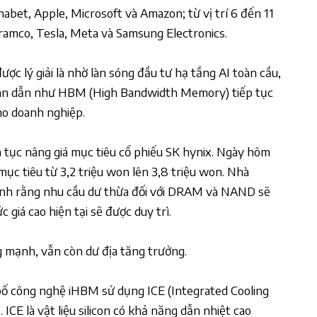
abet, Apple, Microsoft và Amazon; từ vị trí 6 đến 11
ramco, Tesla, Meta và Samsung Electronics.
c lý giải là nhờ làn sóng đầu tư hạ tầng AI toàn cầu,
 bán dẫn như HBM (High Bandwidth Memory) tiếp tục
cho doanh nghiệp.
n tục nâng giá mục tiêu cổ phiếu SK hynix. Ngày hôm
mục tiêu từ 3,2 triệu won lên 3,8 triệu won. Nhà
nh rằng nhu cầu dư thừa đối với DRAM và NAND sẽ
 giá cao hiện tại sẽ được duy trì.
g mạnh, vẫn còn dư địa tăng trưởng.
 bố công nghệ iHBM sử dụng ICE (Integrated Cooling
CE là vật liệu silicon có khả năng dẫn nhiệt cao