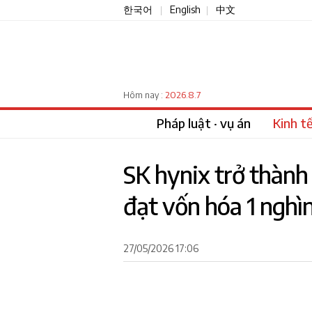
한국어
English
中文
|
|
2026.8.7
Hôm nay :
Pháp luật · vụ án
Kinh t
SK hynix trở thành
đạt vốn hóa 1 nghì
27/05/2026 17:06