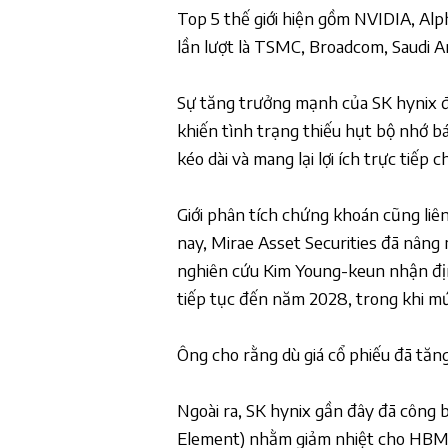
Top 5 thế giới hiện gồm NVIDIA, Alph
lần lượt là TSMC, Broadcom, Saudi A
Sự tăng trưởng mạnh của SK hynix đượ
khiến tình trạng thiếu hụt bộ nhớ
kéo dài và mang lại lợi ích trực tiếp 
Giới phân tích chứng khoán cũng liê
nay, Mirae Asset Securities đã nâng 
nghiên cứu Kim Young-keun nhận đị
tiếp tục đến năm 2028, trong khi mức
Ông cho rằng dù giá cổ phiếu đã tăn
Ngoài ra, SK hynix gần đây đã công
Element) nhằm giảm nhiệt cho HBM. I