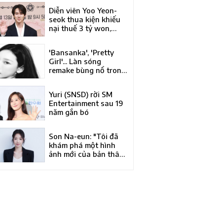
Á của năm tại Liên
Diễn viên Yoo Yeon-
hoan phim quốc tế
seok thua kiện khiếu
Busan lần thứ 31
nại thuế 3 tỷ won,
phán quyết bác đơn
của Tòa trọng tài
'Bansanka', 'Pretty
thuế
Girl'... Làn sóng
remake bùng nổ trong
làng nhạc Hàn Quốc
Yuri (SNSD) rời SM
Entertainment sau 19
năm gắn bó
Son Na-eun: "Tôi đã
khám phá một hình
ảnh mới của bản thân
qua 'Kim Bu-jang'"