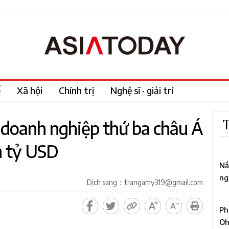
ế
Xã hội
Chính trị
Nghệ sĩ · giải trí
 doanh nghiệp thứ ba châu Á
T
n tỷ USD
1
Nắ
ng
Dịch sang：trangamy319@gmail.com
mố
2
Ph
Oh