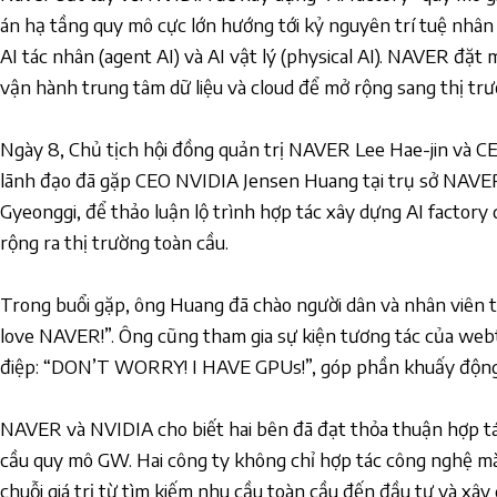
án hạ tầng quy mô cực lớn hướng tới kỷ nguyên trí tuệ nhân t
AI tác nhân (agent AI) và AI vật lý (physical AI). NAVER đặt
vận hành trung tâm dữ liệu và cloud để mở rộng sang thị trư
Ngày 8, Chủ tịch hội đồng quản trị NAVER Lee Hae-jin và C
lãnh đạo đã gặp CEO NVIDIA Jensen Huang tại trụ sở NAVE
Gyeonggi, để thảo luận lộ trình hợp tác xây dựng AI factor
rộng ra thị trường toàn cầu.
Trong buổi gặp, ông Huang đã chào người dân và nhân viên tại
love NAVER!”. Ông cũng tham gia sự kiện tương tác của we
điệp: “DON’T WORRY! I HAVE GPUs!”, góp phần khuấy động 
NAVER và NVIDIA cho biết hai bên đã đạt thỏa thuận hợp tá
cầu quy mô GW. Hai công ty không chỉ hợp tác công nghệ mà
chuỗi giá trị từ tìm kiếm nhu cầu toàn cầu đến đầu tư và xây