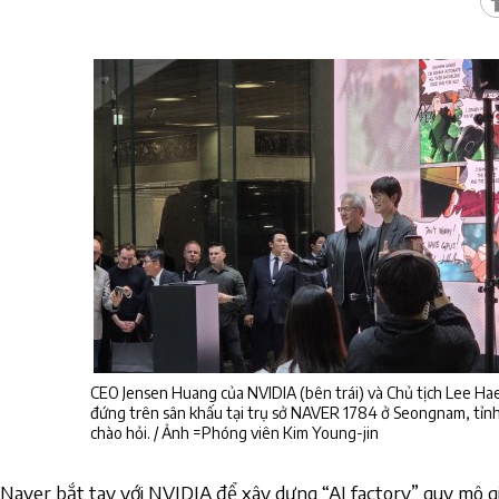
CEO Jensen Huang của NVIDIA (bên trái) và Chủ tịch Lee Ha
đứng trên sân khấu tại trụ sở NAVER 1784 ở Seongnam, tỉn
chào hỏi. / Ảnh =Phóng viên Kim Young-jin
Naver bắt tay với NVIDIA để xây dựng “AI factory” quy mô g