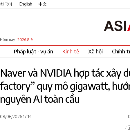
한국어
English
中文
|
|
2026.8.9
Hôm nay :
Pháp luật · vụ án
Kinh tế
Xã hội
Chính tr
Naver và NVIDIA hợp tác xây d
factory” quy mô gigawatt, hướn
nguyên AI toàn cầu
08/06/2026 17:14