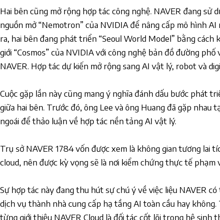
Hai bên cũng mở rộng hợp tác công nghệ. NAVER đang sử d
nguồn mở “Nemotron” của NVIDIA để nâng cấp mô hình AI 
ra, hai bên đang phát triển “Seoul World Model” bằng cách
giới “Cosmos” của NVIDIA với công nghệ bản đồ đường phố 
NAVER. Hợp tác dự kiến mở rộng sang AI vật lý, robot và digi
Cuộc gặp lần này cũng mang ý nghĩa đánh dấu bước phát tri
giữa hai bên. Trước đó, ông Lee và ông Huang đã gặp nhau 
ngoái để thảo luận về hợp tác nền tảng AI vật lý.
Trụ sở NAVER 1784 vốn được xem là không gian tương lai tích
cloud, nên được kỳ vọng sẽ là nơi kiểm chứng thực tế phạm v
Sự hợp tác này đang thu hút sự chú ý về việc liệu NAVER có
dịch vụ thành nhà cung cấp hạ tầng AI toàn cầu hay không.
từng giới thiệu NAVER Cloud là đối tác cốt lõi trong hệ sinh t