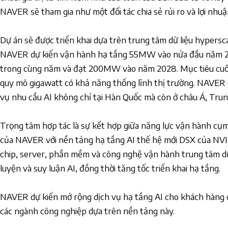
NAVER sẽ tham gia như một đối tác chia sẻ rủi ro và lợi nhuậ
Dự án sẽ được triển khai dựa trên trung tâm dữ liệu hypers
NAVER dự kiến vận hành hạ tầng 55MW vào nửa đầu năm 
trong cùng năm và đạt 200MW vào năm 2028. Mục tiêu cuối 
quy mô gigawatt có khả năng thống lĩnh thị trường. NAVER
vụ nhu cầu AI không chỉ tại Hàn Quốc mà còn ở châu Á, Tru
Trọng tâm hợp tác là sự kết hợp giữa năng lực vận hành cụm
của NAVER với nền tảng hạ tầng AI thế hệ mới DSX của NVID
chip, server, phần mềm và công nghệ vận hành trung tâm dữ 
luyện và suy luận AI, đồng thời tăng tốc triển khai hạ tầng.
NAVER dự kiến mở rộng dịch vụ hạ tầng AI cho khách hàng 
các ngành công nghiệp dựa trên nền tảng này.