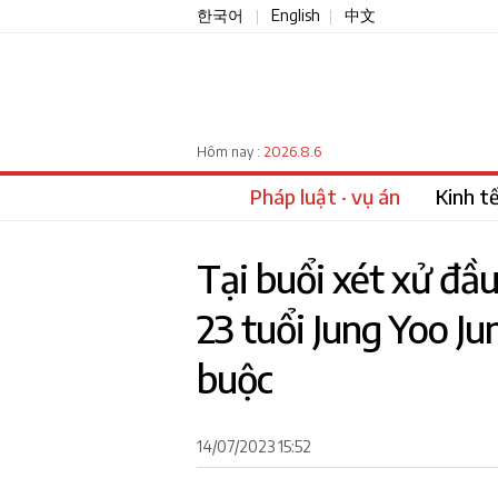
한국어
English
中文
|
|
2026.8.6
Hôm nay :
Pháp luật · vụ án
Kinh t
Tại buổi xét xử đầ
23 tuổi Jung Yoo J
buộc
14/07/2023 15:52