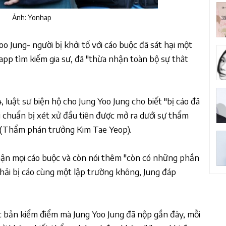
Ảnh: Yonhap
oo Jung- người bị khởi tố với cáo buộc đã sát hại một
app tìm kiếm gia sư, đã "thừa nhận toàn bộ sự thât
, luật sư biện hộ cho Jung Yoo Jung cho biết "bị cáo đã
i chuẩn bị xét xử đầu tiên được mở ra dưới sự thẩm
 (Thẩm phán trưởng Kim Tae Yeop).
nhận mọi cáo buộc và còn nói thêm "còn có những phần
phải bị cáo cùng một lập trường không, Jung đáp
c bản kiểm điểm mà Jung Yoo Jung đã nộp gần đây, mỗi