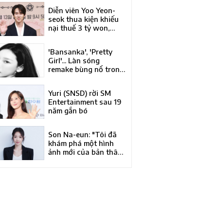
Á của năm tại Liên
Diễn viên Yoo Yeon-
hoan phim quốc tế
seok thua kiện khiếu
Busan lần thứ 31
nại thuế 3 tỷ won,
phán quyết bác đơn
của Tòa trọng tài
'Bansanka', 'Pretty
thuế
Girl'... Làn sóng
remake bùng nổ trong
làng nhạc Hàn Quốc
Yuri (SNSD) rời SM
Entertainment sau 19
năm gắn bó
Son Na-eun: "Tôi đã
khám phá một hình
ảnh mới của bản thân
qua 'Kim Bu-jang'"