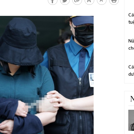
bằ
3
cấ
Cá
tu
rờ
4
hà
Nữ
ch
ch
5
qu
Cá
dư
nă
N