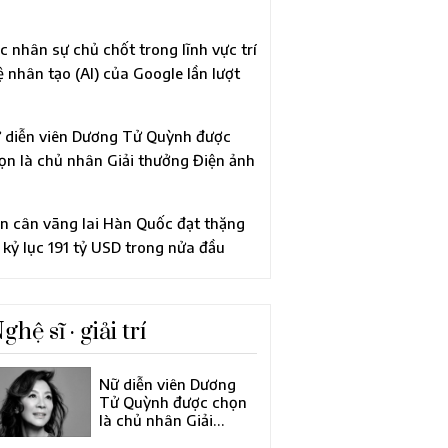
ng “quyết tâm trong tình trạng khẩn
p”
c nhân sự chủ chốt trong lĩnh vực trí
ệ nhân tạo (AI) của Google lần lượt
i đi, khiến công ty mẹ Alphabet tiến
nh cải tổ lớn về đội ngũ lãnh đạo
 diễn viên Dương Tử Quỳnh được
ọn là chủ nhân Giải thưởng Điện ảnh
âu Á của năm tại Liên hoan phim
ốc tế Busan lần thứ 31
n cân vãng lai Hàn Quốc đạt thặng
 kỷ lục 191 tỷ USD trong nửa đầu
m nhờ xuất khẩu bán dẫn bùng nổ
ghệ sĩ · giải trí
Nữ diễn viên Dương
Tử Quỳnh được chọn
là chủ nhân Giải
thưởng Điện ảnh châu