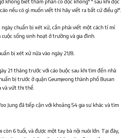
gờ không biết thẩm phán có đọc không" " sau khi đọc
áo nếu có gì muốn viết thì hãy viết ra bất cứ điều gì".
gày chuẩn bị xét xử, cần phải viết một cách tỉ mỉ
 cuộc sống sinh hoạt ở trường và gia đình.
ẩn bị xét xử nữa vào ngày 21/8.
gày 21 tháng trước với cáo buộc sau khi tìm đến nhà
chuẩn bị trước ở quận Geumjeong thành phố Busan
và vứt thi thể.
oo Jung đã tiếp cận với khoảng 54 gia sư khác và tìm
i còn 6 tuổi, và được một tay bà nội nuôi lớn. Tại đây,