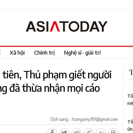
ế
Xã hội
Chính trị
Nghệ sĩ · giải trí
u tiên, Thủ phạm giết người
T
ung đã thừa nhận mọi cáo
1
Tổ
ni
tổ
2
to
Dịch sang：trangamy319@gmail.com
Tổ
ứn