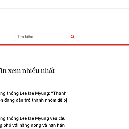
in xem nhiều nhất
ng thống Lee Jae Myung: “Thanh
ên đang dần trở thành nhóm dễ bị
n thương”, chỉ đạo xem xét tái cơ cấu
àn diện chính sách thanh niên
ng thống Lee Jae Myung yêu cầu
g phó với nắng nóng và hạn hán