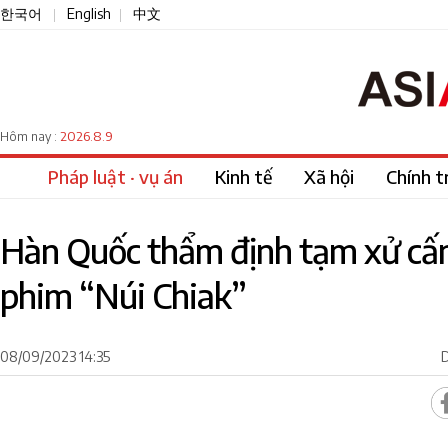
한국어
English
中文
|
|
2026.8.9
Hôm nay :
Pháp luật · vụ án
Kinh tế
Xã hội
Chính tr
Hàn Quốc thẩm định tạm xử cấ
phim “Núi Chiak”
08/09/2023 14:35