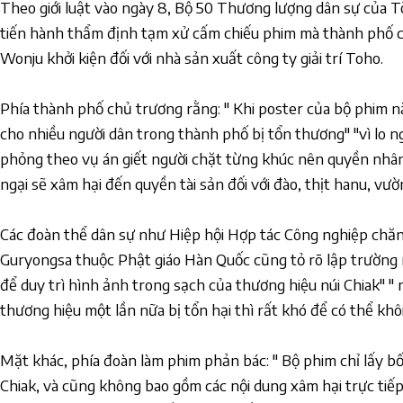
Theo giới luật vào ngày 8, Bộ 50 Thương lượng dân sự của 
tiến hành thẩm định tạm xử cấm chiếu phim mà thành phố c
Wonju khởi kiện đối với nhà sản xuất công ty giải trí Toho.
Phía thành phố chủ trương rằng: " Khi poster của bộ phim n
cho nhiều người dân trong thành phố bị tổn thương" "vì lo n
phỏng theo vụ án giết người chặt từng khúc nên quyền nhân 
ngại sẽ xâm hại đến quyền tài sản đối với đào, thịt hanu, vườn
Các đoàn thể dân sự như Hiệp hội Hợp tác Công nghiệp chă
Guryongsa thuộc Phật giáo Hàn Quốc cũng tỏ rõ lập trường r
để duy trì hình ảnh trong sạch của thương hiệu núi Chiak" " n
thương hiệu một lần nữa bị tổn hại thì rất khó để có thể khô
Mặt khác, phía đoàn làm phim phản bác: " Bộ phim chỉ lấy bố
Chiak, và cũng không bao gồm các nội dung xâm hại trực tiếp