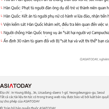
Seoul
Hàn Quốc: Phạt tù người đàn ông dụ dỗ trẻ vị thành niên quan h
└
sau lại bỏ trốn
Hàn Quốc: Kết án tù người phụ nữ có hành vi lừa đảo, nhận tiền
└
Viện kiểm sát Hàn Quốc khám xét, điều tra liên quan đến việc vi
└
Cựu Cục trưởng Cục An toàn Thực phẩm và Dược phẩm
Người chồng Hàn Quốc trong vụ án "sát hại người vợ Campuchia
└
kiện tố tụng đòi tiền bảo hiểm
Ấn định 30 năm tù giam đối với BJ "sát hại và vứt thi thể" bạn c
└
ⓒASIATODAY, nghiêm c
Địa chỉ : In-Young Bldg., 34, Uisadang-daero 1-gil, Yeongdeungpo-gu, Seoul
Tất cả các tài liệu tin tức có trong trang web này được bảo vệ bởi luật bản qu
sự cho phép của ASIATODAY
© Toàn bộ bản quyền thuộc ASIATODAY