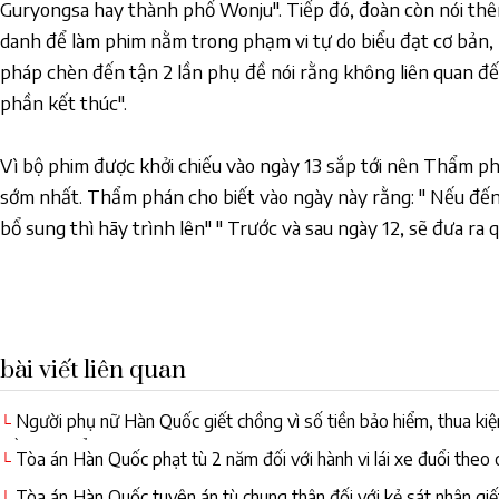
Guryongsa hay thành phố Wonju". Tiếp đó, đoàn còn nói thêm
danh để làm phim nằm trong phạm vi tự do biểu đạt cơ bản, 
pháp chèn đến tận 2 lần phụ đề nói rằng không liên quan đ
phần kết thúc".
Vì bộ phim được khởi chiếu vào ngày 13 sắp tới nên Thẩm ph
sớm nhất. Thẩm phán cho biết vào ngày này rằng: " Nếu đến ng
bổ sung thì hãy trình lên" " Trước và sau ngày 12, sẽ đưa ra 
bài viết liên quan
Người phụ nữ Hàn Quốc giết chồng vì số tiền bảo hiểm, thua kiện
└
tiền bảo hiểm
Tòa án Hàn Quốc phạt tù 2 năm đối với hành vi lái xe đuổi theo 
└
Tòa án Hàn Quốc tuyên án tù chung thân đối với kẻ sát nhân giế
└