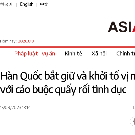
한국어
English
中文
|
|
2026.8.9
Hôm nay :
Pháp luật · vụ án
Kinh tế
Xã hội
Chính tr
Hàn Quốc bắt giữ và khởi tố vị 
với cáo buộc quấy rối tình dục
15/09/2023 13:14