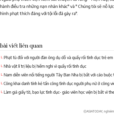
hành điều tra những nạn nhân khác" và " Chúng tôi sẽ nỗ lự
hình phạt thích đáng với tội lỗi đã gây ra".
bài viết liên quan
Phạt tù đối với người đàn ông dụ dỗ và quấy rối tình dục trẻ em
└
Nhà vật lí trị liệu bị hiềm nghi vì quấy rối tình dục
└
Nam diễn viên nổi tiếng người Tây Ban Nha bị bắt với cáo buộc 
└
Công khai danh tính kẻ tấn công tình dục người phụ nữ ở công viê
└
Làm giả giấy tờ, bạo lực tình dục- giáo viên học viện bị bắt vì t
└
viện
ⓒASIATODAY, nghiêm c