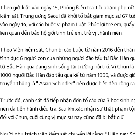
Theo giới luật vào ngày 15, Phòng Điều tra Tội phạm phụ nữ
kiểm sát Trung ương Seoul đã khởi tố bắt giam mục sư 67 tuổ
vào ngày 14, với cáo buộc vi phạm Luật Phúc lợi trẻ em, quấy
liên quan đến bảo hộ giới tính trẻ em, trẻ vị thành niên.
Theo Viện kiểm sát, Chun bị cáo buộc từ năm 2016 đến tháng
tình dục 6 người con của những người đào tẩu từ Bắc Hàn qu
từ Bắc Hàn qua đang sinh sống tại trường nội trú. Vì Chun l
1000 người Bắc Hàn đào tẩu qua kể từ năm 1999, và được giớ
truyền thông là " Asian Schindler" nên được biết đến rộng rãi
Trước đó, cảnh sát đã tiếp nhận đơn tố cáo của 3 học sinh 
nên đã tiến hành điều tra. Sau khi xác nhận sự thật phạm tội
đối với Chun, cuối cùng vị mục sư này cũng đã bị bắt giữ.
Người phụ trách viện kiểm sát chuyển lời rằng: " Hiện nay, S