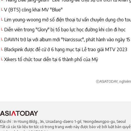
└
mình
V (BTS) công khai MV "Blue"
└
Lim young-woong mở số điện thoại tư vấn chuyên dụng cho tou
└
Diễn viên trong "Glory" bị tố bạo lực học đường khi còn đi học
└
DAWN trở lại với album mới "Narcissuc", phát hành vào ngày 15
└
Blackpink được đề cử ở 6 hạng mục tại Lễ trao giải MTV 2023
└
Xikers tổ chức tour diễn tại 6 thành phố của Mỹ
└
ⓒASIATODAY, nghiêm c
Địa chỉ : In-Young Bldg., 34, Uisadang-daero 1-gil, Yeongdeungpo-gu, Seoul
Tất cả các tài liệu tin tức có trong trang web này được bảo vệ bởi luật bản qu