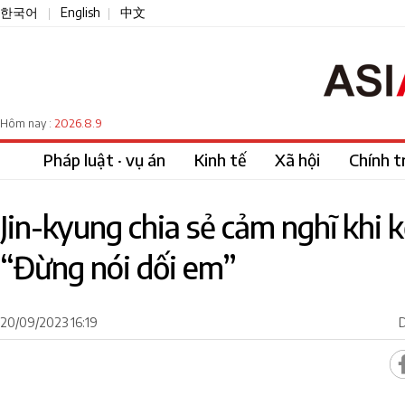
한국어
English
中文
|
|
2026.8.9
Hôm nay :
Pháp luật · vụ án
Kinh tế
Xã hội
Chính tr
Jin-kyung chia sẻ cảm nghĩ khi 
“Đừng nói dối em”
20/09/2023 16:19