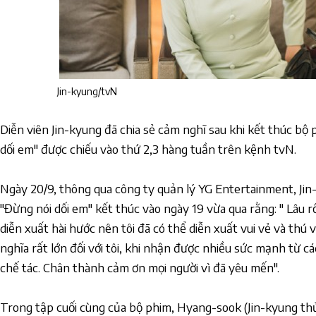
Jin-kyung/tvN
Diễn viên Jin-kyung đã chia sẻ cảm nghĩ sau khi kết thúc bộ
dối em" được chiếu vào thứ 2,3 hàng tuần trên kệnh tvN.
Ngày 20/9, thông qua công ty quản lý YG Entertainment, Jin
"Đừng nói dối em" kết thúc vào ngày 19 vừa qua rằng: " Lâu rồi
diễn xuất hài hước nên tôi đã có thể diễn xuất vui vẻ và thú 
nghĩa rất lớn đối với tôi, khi nhận được nhiều sức mạnh từ cá
chế tác. Chân thành cảm ơn mọi người vì đã yêu mến".
Trong tập cuối cùng của bộ phim, Hyang-sook (Jin-kyung thủ 