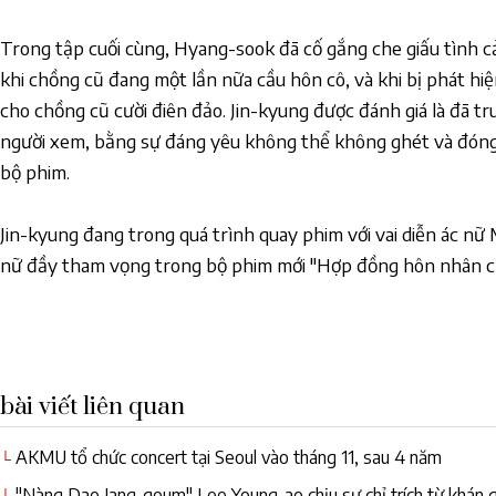
Trong tập cuối cùng, Hyang-sook đã cố gắng che giấu tình 
khi chồng cũ đang một lần nữa cầu hôn cô, và khi bị phát hiện
cho chồng cũ cười điên đảo. Jin-kyung được đánh giá là đã tr
người xem, bằng sự đáng yêu không thể không ghét và đóng 
bộ phim.
Jin-kyung đang trong quá trình quay phim với vai diễn ác n
nữ đầy tham vọng trong bộ phim mới "Hợp đồng hôn nhân c
bài viết liên quan
AKMU tổ chức concert tại Seoul vào tháng 11, sau 4 năm
└
"Nàng Dae Jang-geum" Lee Young-ae chịu sự chỉ trích từ khán 