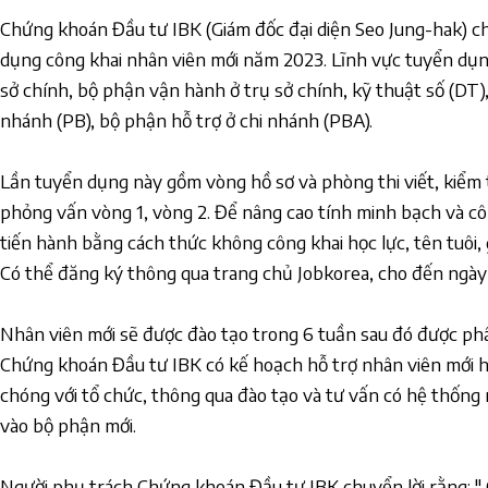
Chứng khoán Đầu tư IBK (Giám đốc đại diện Seo Jung-hak) ch
dụng công khai nhân viên mới năm 2023. Lĩnh vực tuyển dụn
sở chính, bộ phận vận hành ở trụ sở chính, kỹ thuật số (DT)
nhánh (PB), bộ phận hỗ trợ ở chi nhánh (PBA).
Lần tuyển dụng này gồm vòng hồ sơ và phòng thi viết, kiểm 
phỏng vấn vòng 1, vòng 2. Để nâng cao tính minh bạch và cô
tiến hành bằng cách thức không công khai học lực, tên tuôi, gi
Có thể đăng ký thông qua trang chủ Jobkorea, cho đến ngày 6
Nhân viên mới sẽ được đào tạo trong 6 tuần sau đó được ph
Chứng khoán Đầu tư IBK có kế hoạch hỗ trợ nhân viên mới h
chóng với tổ chức, thông qua đào tạo và tư vấn có hệ thống
vào bộ phận mới.
Người phụ trách Chứng khoán Đầu tư IBK chuyển lời rằng: " 