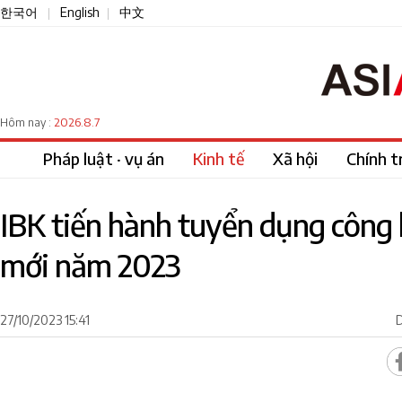
한국어
English
中文
|
|
2026.8.7
Hôm nay :
Pháp luật · vụ án
Kinh tế
Xã hội
Chính tr
IBK tiến hành tuyển dụng công 
mới năm 2023
27/10/2023 15:41