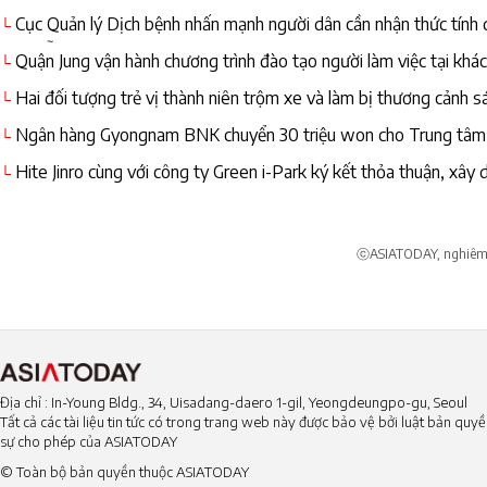
Cục Quản lý Dịch bệnh nhấn mạnh người dân cần nhận thức tính 
└
lây nhiễm
Quận Jung vận hành chương trình đào tạo người làm việc tại khá
└
Hai đối tượng trẻ vị thành niên trộm xe và làm bị thương cảnh sá
└
Ngân hàng Gyongnam BNK chuyển 30 triệu won cho Trung tâm P
└
Gyeongnam
Hite Jinro cùng với công ty Green i-Park ký kết thỏa thuận, xâ
└
soju tại Việt Nam
ⓒASIATODAY, nghiêm c
Địa chỉ : In-Young Bldg., 34, Uisadang-daero 1-gil, Yeongdeungpo-gu, Seoul
Tất cả các tài liệu tin tức có trong trang web này được bảo vệ bởi luật bản qu
sự cho phép của ASIATODAY
© Toàn bộ bản quyền thuộc ASIATODAY