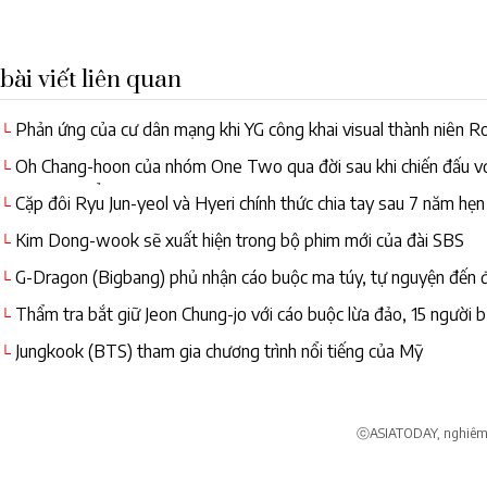
bài viết liên quan
Phản ứng của cư dân mạng khi YG công khai visual thành niên
└
Oh Chang-hoon của nhóm One Two qua đời sau khi chiến đấu vớ
└
dương 47 tuổi
Cặp đôi Ryu Jun-yeol và Hyeri chính thức chia tay sau 7 năm hẹn
└
Kim Dong-wook sẽ xuất hiện trong bộ phim mới của đài SBS
└
G-Dragon (Bigbang) phủ nhận cáo buộc ma túy, tự nguyện đến đ
└
nay
Thẩm tra bắt giữ Jeon Chung-jo với cáo buộc lừa đảo, 15 người bị
└
Jungkook (BTS) tham gia chương trình nổi tiếng của Mỹ
└
ⓒASIATODAY, nghiêm c