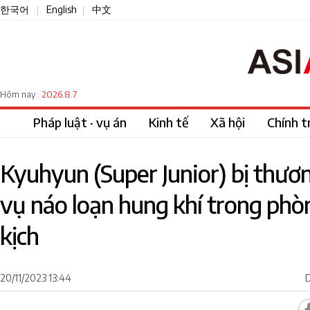
한국어
English
中文
|
|
2026.8.7
Hôm nay :
Pháp luật · vụ án
Kinh tế
Xã hội
Chính tr
Kyuhyun (Super Junior) bị thươ
vụ náo loạn hung khí trong phò
kịch
20/11/2023 13:44