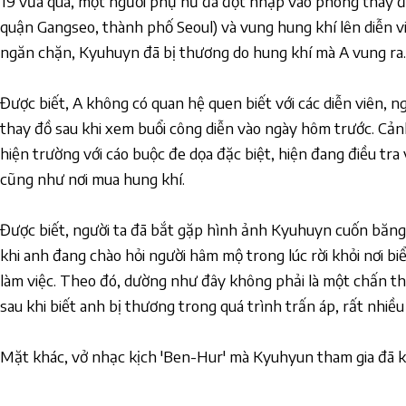
19 vừa qua, một người phụ nữ đã đột nhập vào phòng thay 
quận Gangseo, thành phố Seoul) và vung hung khí lên diễn vi
ngăn chặn, Kyuhuyn đã bị thương do hung khí mà A vung ra.
Được biết, A không có quan hệ quen biết với các diễn viên, 
thay đồ sau khi xem buổi công diễn vào ngày hôm trước. Cảnh
hiện trường với cáo buộc đe dọa đặc biệt, hiện đang điều tra
cũng như nơi mua hung khí.
Được biết, người ta đã bắt gặp hình ảnh Kyuhuyn cuốn băng g
khi anh đang chào hỏi người hâm mộ trong lúc rời khỏi nơi biể
làm việc. Theo đó, dường như đây không phải là một chấn 
sau khi biết anh bị thương trong quá trình trấn áp, rất nhiều
Mặt khác, vở nhạc kịch 'Ben-Hur' mà Kyuhyun tham gia đã kế