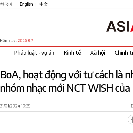
한국어
English
中文
|
|
2026.8.7
Hôm nay :
Pháp luật · vụ án
Kinh tế
Xã hội
Chính tr
BoA, hoạt động với tư cách là n
nhóm nhạc mới NCT WISH của
31/01/2024 10:35