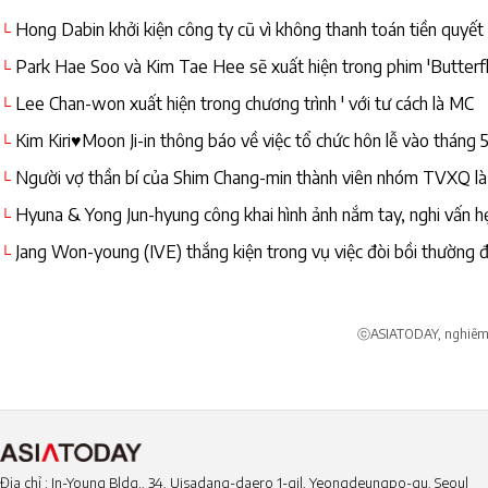
Hong Dabin khởi kiện công ty cũ vì không thanh toán tiền quyết
└
"Không liên quan"
Park Hae Soo và Kim Tae Hee sẽ xuất hiện trong phim 'Butterfly
└
Lee Chan-won xuất hiện trong chương trình ' với tư cách là MC
└
Kim Kiri♥Moon Ji-in thông báo về việc tổ chức hôn lễ vào tháng 5
└
Người vợ thần bí của Shim Chang-min thành viên nhóm TVXQ là b
└
hyun
Hyuna & Yong Jun-hyung công khai hình ảnh nắm tay, nghi vấn h
└
Jang Won-young (IVE) thắng kiện trong vụ việc đòi bồi thường 
└
danh dự
ⓒASIATODAY, nghiêm c
Địa chỉ : In-Young Bldg., 34, Uisadang-daero 1-gil, Yeongdeungpo-gu, Seoul