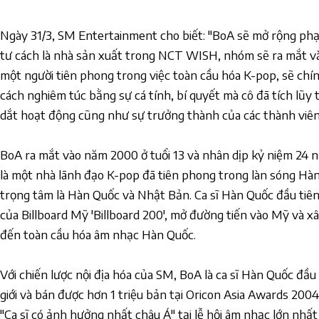
Ngày 31/3, SM Entertainment cho biết: "BoA sẽ mở rộng phạ
tư cách là nhà sản xuất trong NCT WISH, nhóm sẽ ra mắt vào
một người tiên phong trong việc toàn cầu hóa K-pop, sẽ chí
cách nghiêm túc bằng sự cá tính, bí quyết mà cô đã tích lũy 
dắt hoạt động cũng như sự trưởng thành của các thành viê
BoA ra mắt vào năm 2000 ở tuổi 13 và nhân dịp kỷ niệm 24 
là một nhà lãnh đạo K-pop đã tiên phong trong làn sóng Hà
trọng tâm là Hàn Quốc và Nhật Bản. Ca sĩ Hàn Quốc đầu tiê
của Billboard Mỹ 'Billboard 200', mở đường tiến vào Mỹ và 
đến toàn cầu hóa âm nhạc Hàn Quốc.
Với chiến lược nội địa hóa của SM, BoA là ca sĩ Hàn Quốc đầu t
giới và bán được hơn 1 triệu bản tại Oricon Asia Awards 200
"Ca sĩ có ảnh hưởng nhất châu Á" tại lễ hội âm nhạc lớn nhấ