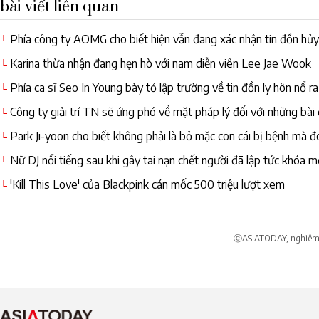
bài viết liên quan
Phía công ty AOMG cho biết hiện vẫn đang xác nhận tin đồn hủ
└
Karina thừa nhận đang hẹn hò với nam diễn viên Lee Jae Wook
└
Phía ca sĩ Seo In Young bày tỏ lập trường về tin đồn ly hôn nổ r
└
Công ty giải trí TN sẽ ứng phó về mặt pháp lý đối với những bài
└
Park Ji-yoon cho biết không phải là bỏ mặc con cái bị bệnh mà đó 
└
Nữ DJ nổi tiếng sau khi gây tai nạn chết người đã lập tức khóa m
└
'Kill This Love' của Blackpink cán mốc 500 triệu lượt xem
└
ⓒASIATODAY, nghiêm c