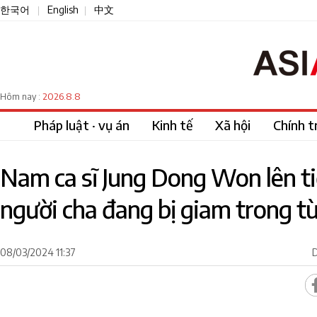
한국어
English
中文
|
|
2026.8.8
Hôm nay :
Pháp luật · vụ án
Kinh tế
Xã hội
Chính tr
Nam ca sĩ Jung Dong Won lên ti
người cha đang bị giam trong t
08/03/2024 11:37