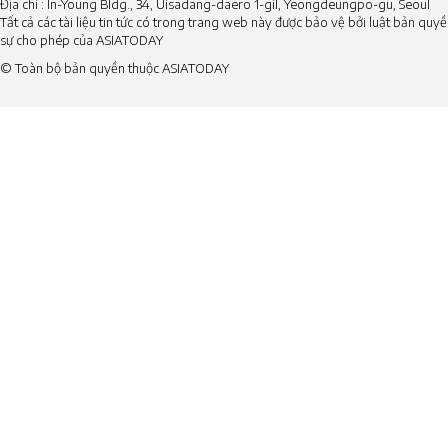
Địa chỉ : In-Young Bldg., 34, Uisadang-daero 1-gil, Yeongdeungpo-gu, Seoul
Tất cả các tài liệu tin tức có trong trang web này được bảo vệ bởi luật bản qu
sự cho phép của ASIATODAY
© Toàn bộ bản quyền thuộc ASIATODAY