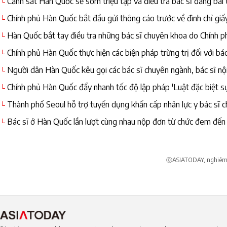
Cảnh sát Hàn Quốc sẽ sớm triệu tập và điều tra bác sĩ đăng bài t
└
viện
Chính phủ Hàn Quốc bắt đầu gửi thông cáo trước về đình chỉ giấ
└
chuyên khoa chưa trở lại làm việc
Hàn Quốc bắt tay điều tra những bác sĩ chuyên khoa do Chính p
└
Chính phủ Hàn Quốc thực hiện các biện pháp trừng trị đối với bác
└
Người dân Hàn Quốc kêu gọi các bác sĩ chuyên ngành, bác sĩ nội t
└
Chính phủ Hàn Quốc đẩy nhanh tốc độ lập pháp 'Luật đặc biệt sự 
└
nội trú không bỏ làm
Thành phố Seoul hỗ trợ tuyển dụng khẩn cấp nhân lực y bác sĩ c
└
Bác sĩ ở Hàn Quốc lần lượt cùng nhau nộp đơn từ chức đem đến t
└
ⓒASIATODAY, nghiêm c