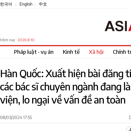
한국어
English
中文
|
|
2026.8.10
Hôm nay :
Pháp luật · vụ án
Kinh tế
Xã hội
Chính tr
Hàn Quốc: Xuất hiện bài đăng ti
các bác sĩ chuyên ngành đang là
viện, lo ngại về vấn đề an toàn
08/03/2024 17:55