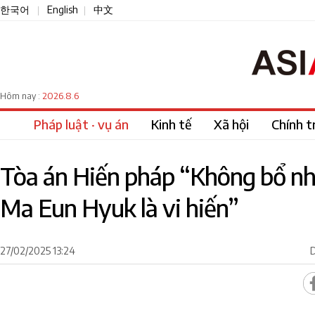
한국어
English
中文
|
|
2026.8.6
Hôm nay :
Pháp luật · vụ án
Kinh tế
Xã hội
Chính tr
Tòa án Hiến pháp “Không bổ nh
Ma Eun Hyuk là vi hiến”
27/02/2025 13:24