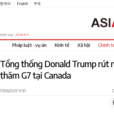
한국어
English
中文
|
|
2026.8.9
Hôm nay :
Pháp luật · vụ án
Kinh tế
Xã hội
Chính tr
Tổng thống Donald Trump rút 
thăm G7 tại Canada
17/06/2025 11:30