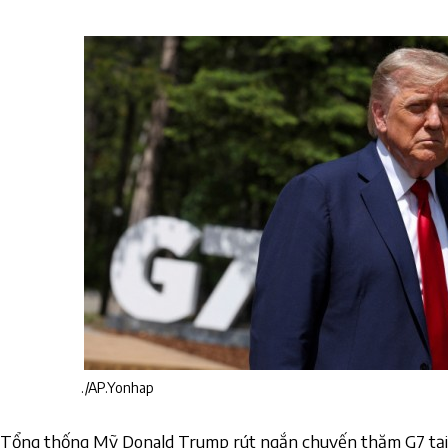
./AP.Yonhap
Tổng thống Mỹ Donald Trump rút ngắn chuyến thăm G7 tại C