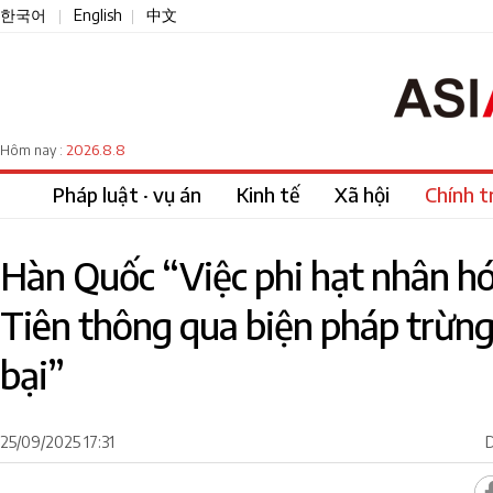
한국어
English
中文
|
|
2026.8.8
Hôm nay :
Pháp luật · vụ án
Kinh tế
Xã hội
Chính tr
Hàn Quốc “Việc phi hạt nhân hó
Tiên thông qua biện pháp trừng
bại”
25/09/2025 17:31