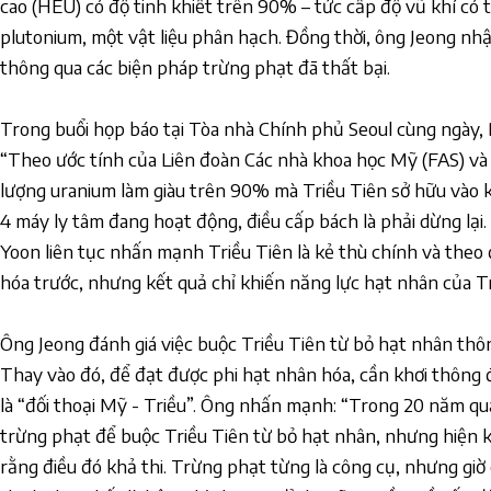
cao (HEU) có độ tinh khiết trên 90% – tức cấp độ vũ khí có
plutonium, một vật liệu phân hạch. Đồng thời, ông Jeong nhậ
thông qua các biện pháp trừng phạt đã thất bại.
Trong buổi họp báo tại Tòa nhà Chính phủ Seoul cùng ngày, 
“Theo ước tính của Liên đoàn Các nhà khoa học Mỹ (FAS) và 
lượng uranium làm giàu trên 90% mà Triều Tiên sở hữu vào 
4 máy ly tâm đang hoạt động, điều cấp bách là phải dừng lại
Yoon liên tục nhấn mạnh Triều Tiên là kẻ thù chính và theo 
hóa trước, nhưng kết quả chỉ khiến năng lực hạt nhân của Tr
Ông Jeong đánh giá việc buộc Triều Tiên từ bỏ hạt nhân thôn
Thay vào đó, để đạt được phi hạt nhân hóa, cần khơi thông đố
là “đối thoại Mỹ - Triều”. Ông nhấn mạnh: “Trong 20 năm qu
trừng phạt để buộc Triều Tiên từ bỏ hạt nhân, nhưng hiện k
rằng điều đó khả thi. Trừng phạt từng là công cụ, nhưng giờ