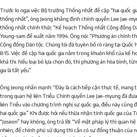
Trước lo ngại việc Bộ trưởng Thống nhất đề cập “hai quốc gia
thống nhất”, ông Jeong khẳng định chính quyền Lee Jae-m
thống nhất chính thức “Kế hoạch Thống nhất Cộng đồng Dâ
Young-sam đề xuất năm 1994. Ông nói: “Phương án chính t
Cộng đồng Dân tộc. Chúng tôi đã tuyên bố rõ ràng tại Quốc h
8·15. Việc đề cập hai quốc gia nằm trong khuôn khổ của kế ho
khả thi. Nếu loại bỏ lựa chọn đó, thì phương án hòa bình, từ
gia là tất yếu”.
Ông Jeong nhấn mạnh: “Đây là cách tiếp cận thực tế, mang t
trong quan hệ liên Triều. Chính quyền Lee Jae-myung đã đưa
liên Triều vào chương trình nghị sự quốc gia, điều này cũng 
hai quốc gia.” Khi được hỏi nếu thừa nhận tính quốc gia của Tr
“Joseon” hay không, ông trả lời: “Về mặt pháp lý thì quan hệ
nhiên, để chính phủ sử dụng thì cần có sự đồng thuận của n