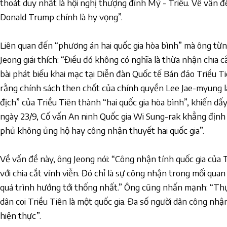
thoát duy nhất là hội nghị thượng đỉnh Mỹ - Triều. Về vấn 
Donald Trump chính là hy vọng”.
Liên quan đến “phương án hai quốc gia hòa bình” mà ông từ
Jeong giải thích: “Điều đó không có nghĩa là thừa nhận chia c
bài phát biểu khai mạc tại Diễn đàn Quốc tế Bán đảo Triều T
rằng chính sách then chốt của chính quyền Lee Jae-myung là 
địch” của Triều Tiên thành “hai quốc gia hòa bình”, khiến dấy
ngày 23/9, Cố vấn An ninh Quốc gia Wi Sung-rak khẳng định
phủ không ủng hộ hay công nhận thuyết hai quốc gia”.
Về vấn đề này, ông Jeong nói: “Công nhận tính quốc gia của
với chia cắt vĩnh viễn. Đó chỉ là sự công nhận trong mối quan
quá trình hướng tới thống nhất.” Ông cũng nhấn mạnh: “Thự
dân coi Triều Tiên là một quốc gia. Đa số người dân công nhận 
hiện thực”.