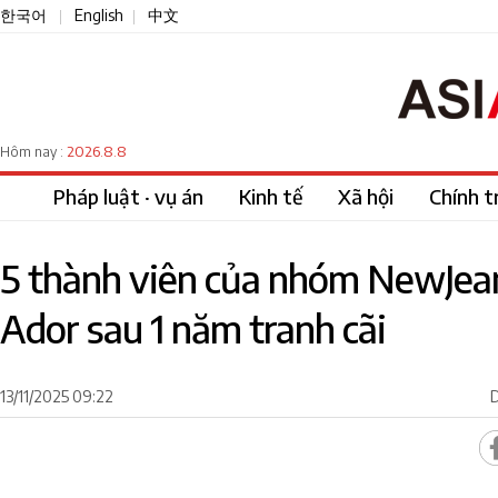
한국어
English
中文
|
|
2026.8.8
Hôm nay :
Pháp luật · vụ án
Kinh tế
Xã hội
Chính tr
5 thành viên của nhóm NewJeans
Ador sau 1 năm tranh cãi
13/11/2025 09:22