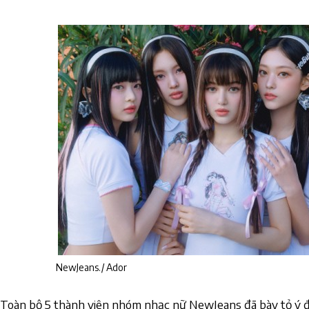
NewJeans./ Ador
Toàn bộ 5 thành viên nhóm nhạc nữ
NewJeans
đã bày tỏ ý đ