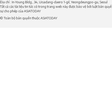
Địa chỉ : In-Young Bldg., 34, Uisadang-daero 1-gil, Yeongdeungpo-gu, Seoul
Tất cả các tài liệu tin tức có trong trang web này được bảo vệ bởi luật bản qu
sự cho phép của ASIATODAY
© Toàn bộ bản quyền thuộc ASIATODAY