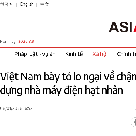
한국어
English
中文
|
|
2026.8.9
Hôm nay :
Pháp luật · vụ án
Kinh tế
Xã hội
Chính tr
Việt Nam bày tỏ lo ngại về chậ
dựng nhà máy điện hạt nhân
08/01/2026 16:52