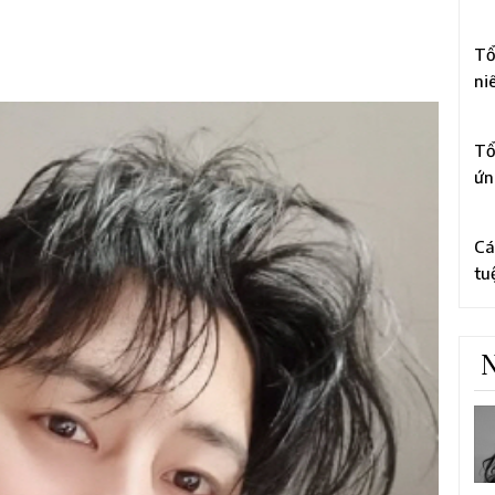
li
3
Ch
Tổ
ni
tổ
4
to
Tổ
ứn
bằ
5
cấ
Cá
tu
rờ
hà
N