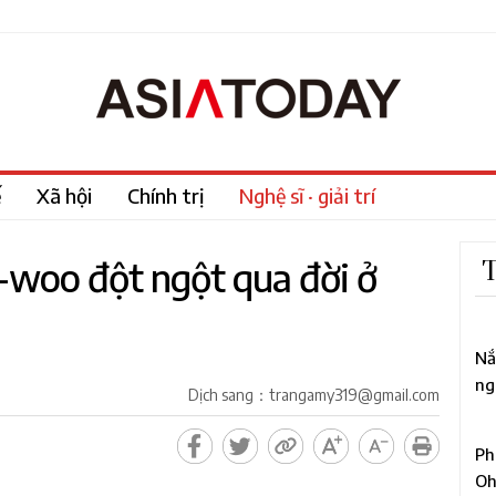
ế
Xã hội
Chính trị
Nghệ sĩ · giải trí
-woo đột ngột qua đời ở
T
1
Nắ
ng
Dịch sang：trangamy319@gmail.com
mố
2
Ph
Oh