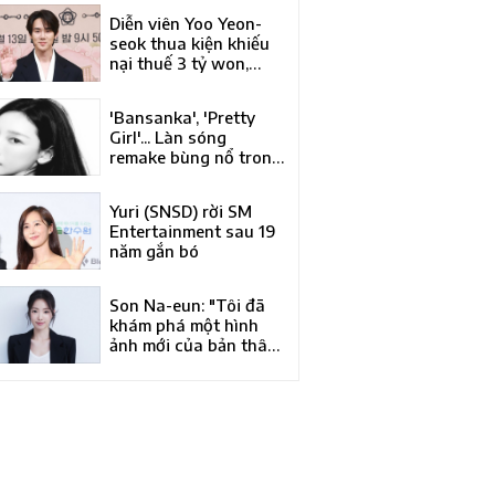
Á của năm tại Liên
Diễn viên Yoo Yeon-
hoan phim quốc tế
seok thua kiện khiếu
Busan lần thứ 31
nại thuế 3 tỷ won,
phán quyết bác đơn
của Tòa trọng tài
'Bansanka', 'Pretty
thuế
Girl'... Làn sóng
remake bùng nổ trong
làng nhạc Hàn Quốc
Yuri (SNSD) rời SM
Entertainment sau 19
năm gắn bó
Son Na-eun: "Tôi đã
khám phá một hình
ảnh mới của bản thân
qua 'Kim Bu-jang'"