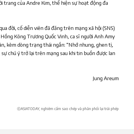
ời trang của Andre Kim, thể hiện sự hoạt động đa
qua đời, cố diễn viên đã đăng trên mạng xã hội (SNS)
n Hồng Kông Trương Quốc Vinh, ca sĩ người Anh Amy
n, kèm dòng trạng thái ngắn: “Nhớ nhung, ghen tị,
 sự chú ý trở lại trên mạng sau khi tin buồn được lan
Jung Areum
ⓒASIATODAY, nghiêm cấm sao chép và phân phối lại trái phép