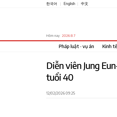
한국어
English
中文
|
|
2026.8.7
Hôm nay :
Pháp luật · vụ án
Kinh t
Diễn viên Jung Eun
tuổi 40
12/02/2026 09:25