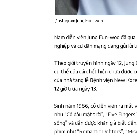
./Instagram Jung Eun-woo
Nam diễn viên
Jung Eun-woo
đã qua 
nghiệp và cư dân mạng đang gửi lời t
Theo giới truyền hình ngày 12,
Jung
cụ thể của cái chết hiện chưa được c
của nhà tang lễ Bệnh viện New Korea
12 giờ trưa ngày 13.
Sinh năm 1986, cố diễn viên ra mắt 
như “Cô dâu mặt trời”, “Five Fingers”
sống” và dần được khán giả biết đến
phim như “Romantic Debtors”, “Misc