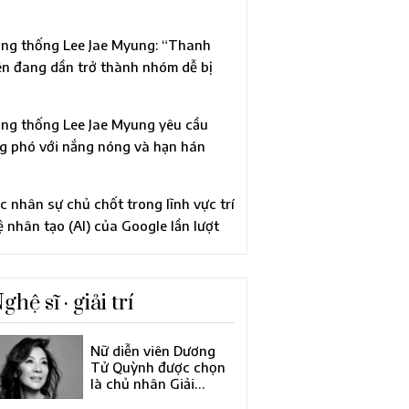
ên quan đến cáo buộc vi phạm Luật
ính trị
ng thống Lee Jae Myung: “Thanh
ên đang dần trở thành nhóm dễ bị
n thương”, chỉ đạo xem xét tái cơ cấu
àn diện chính sách thanh niên
ng thống Lee Jae Myung yêu cầu
g phó với nắng nóng và hạn hán
ng “quyết tâm trong tình trạng khẩn
p”
c nhân sự chủ chốt trong lĩnh vực trí
ệ nhân tạo (AI) của Google lần lượt
i đi, khiến công ty mẹ Alphabet tiến
nh cải tổ lớn về đội ngũ lãnh đạo
ghệ sĩ · giải trí
Nữ diễn viên Dương
Tử Quỳnh được chọn
là chủ nhân Giải
thưởng Điện ảnh châu