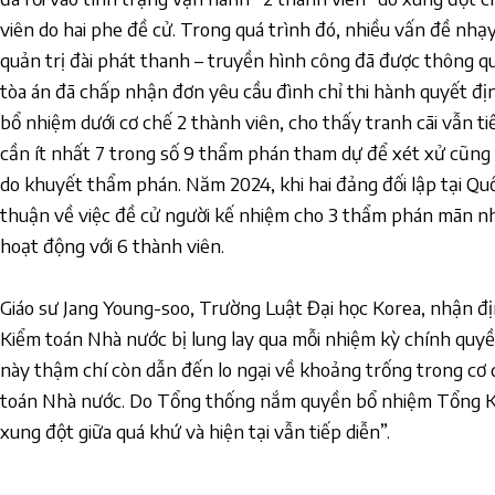
viên do hai phe đề cử. Trong quá trình đó, nhiều vấn đề nh
quản trị đài phát thanh – truyền hình công đã được thông qu
tòa án đã chấp nhận đơn yêu cầu đình chỉ thi hành quyết đ
bổ nhiệm dưới cơ chế 2 thành viên, cho thấy tranh cãi vẫn ti
cần ít nhất 7 trong số 9 thẩm phán tham dự để xét xử cũng t
do khuyết thẩm phán. Năm 2024, khi hai đảng đối lập tại Qu
thuận về việc đề cử người kế nhiệm cho 3 thẩm phán mãn nh
hoạt động với 6 thành viên.
Giáo sư Jang Young-soo, Trường Luật Đại học Korea, nhận địn
Kiểm toán Nhà nước bị lung lay qua mỗi nhiệm kỳ chính quyền 
này thậm chí còn dẫn đến lo ngại về khoảng trống trong cơ
toán Nhà nước. Do Tổng thống nắm quyền bổ nhiệm Tổng Ki
xung đột giữa quá khứ và hiện tại vẫn tiếp diễn”.