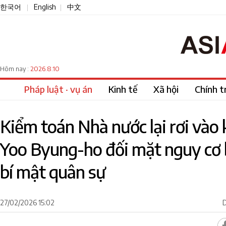
한국어
English
中文
|
|
2026.8.10
Hôm nay :
Pháp luật · vụ án
Kinh tế
Xã hội
Chính tr
Kiểm toán Nhà nước lại rơi vào
Yoo Byung-ho đối mặt nguy cơ bị
bí mật quân sự
27/02/2026 15:02