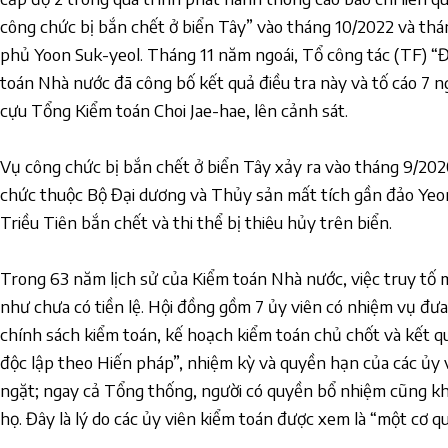
công chức bị bắn chết ở biển Tây” vào tháng 10/2022 và thán
phủ Yoon Suk-yeol. Tháng 11 năm ngoái, Tổ công tác (TF) “
toán Nhà nước đã công bố kết quả điều tra này và tố cáo 7 n
cựu Tổng Kiểm toán Choi Jae-hae, lên cảnh sát.
Vụ công chức bị bắn chết ở biển Tây xảy ra vào tháng 9/202
chức thuộc Bộ Đại dương và Thủy sản mất tích gần đảo Yeon
Triều Tiên bắn chết và thi thể bị thiêu hủy trên biển.
Trong 63 năm lịch sử của Kiểm toán Nhà nước, việc truy tố
như chưa có tiền lệ. Hội đồng gồm 7 ủy viên có nhiệm vụ đưa 
chính sách kiểm toán, kế hoạch kiểm toán chủ chốt và kết q
độc lập theo Hiến pháp”, nhiệm kỳ và quyền hạn của các ủy
ngặt; ngay cả Tổng thống, người có quyền bổ nhiệm cũng k
họ. Đây là lý do các ủy viên kiểm toán được xem là “một cơ qu