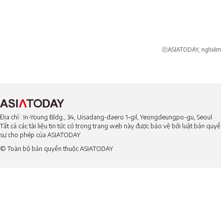
ⓒASIATODAY, nghiêm c
Địa chỉ : In-Young Bldg., 34, Uisadang-daero 1-gil, Yeongdeungpo-gu, Seoul
Tất cả các tài liệu tin tức có trong trang web này được bảo vệ bởi luật bản qu
sự cho phép của ASIATODAY
© Toàn bộ bản quyền thuộc ASIATODAY