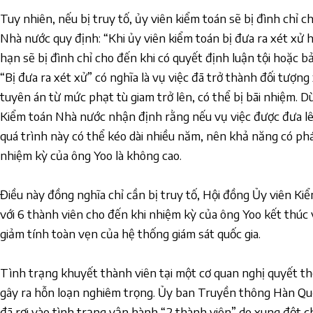
Tuy nhiên, nếu bị truy tố, ủy viên kiểm toán sẽ bị đình chỉ c
Nhà nước quy định: “Khi ủy viên kiểm toán bị đưa ra xét xử h
hạn sẽ bị đình chỉ cho đến khi có quyết định luận tội hoặc bả
“Bị đưa ra xét xử” có nghĩa là vụ việc đã trở thành đối tượng
tuyên án từ mức phạt tù giam trở lên, có thể bị bãi nhiệm. 
Kiểm toán Nhà nước nhận định rằng nếu vụ việc được đưa lê
quá trình này có thể kéo dài nhiều năm, nên khả năng có ph
nhiệm kỳ của ông Yoo là không cao.
Điều này đồng nghĩa chỉ cần bị truy tố, Hội đồng Ủy viên Ki
với 6 thành viên cho đến khi nhiệm kỳ của ông Yoo kết thúc
giảm tính toàn vẹn của hệ thống giám sát quốc gia.
Tình trạng khuyết thành viên tại một cơ quan nghị quyết th
gây ra hỗn loạn nghiêm trọng. Ủy ban Truyền thông Hàn Q
đã rơi vào tình trạng vận hành “2 thành viên” do xung đột ch