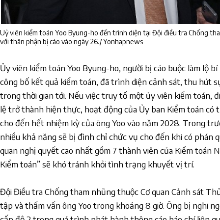
Uỷ viên kiểm toán Yoo Byung-ho đến trình diện tại Đội điều tra Chống t
với thân phận bị cáo vào ngày 26./ Yonhapnews
Ủy viên kiểm toán Yoo Byung-ho, người bị cáo buộc làm lộ bí
công bố kết quả kiểm toán, đã trình diện cảnh sát, thu hút s
trong thời gian tới. Nếu việc truy tố một ủy viên kiểm toán, 
lệ trở thành hiện thực, hoạt động của Ủy ban Kiểm toán có t
cho đến hết nhiệm kỳ của ông Yoo vào năm 2028. Trong trườ
nhiều khả năng sẽ bị đình chỉ chức vụ cho đến khi có phán qu
quan nghị quyết cao nhất gồm 7 thành viên của Kiểm toán N
Kiểm toán” sẽ khó tránh khỏi tình trạng khuyết vị trí.
Đội Điều tra Chống tham nhũng thuộc Cơ quan Cảnh sát Thủ 
tập và thẩm vấn ông Yoo trong khoảng 8 giờ. Ông bị nghi ngờ 
cấp độ 2 trong quá trình phát hành thông cáo báo chí liên q