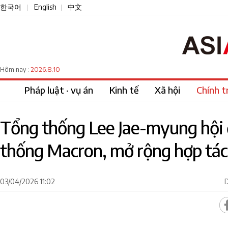
한국어
English
中文
|
|
2026.8.10
Hôm nay :
Pháp luật · vụ án
Kinh tế
Xã hội
Chính tr
Tổng thống Lee Jae-myung hội
thống Macron, mở rộng hợp tác
03/04/2026 11:02