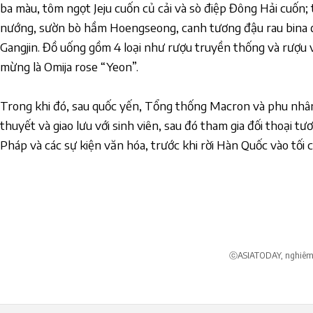
ba màu, tôm ngọt Jeju cuốn củ cải và sò điệp Đông Hải cuốn; t
nướng, sườn bò hầm Hoengseong, canh tương đậu rau bina 
Gangjin. Đồ uống gồm 4 loại như rượu truyền thống và rượu 
mừng là Omija rose “Yeon”.
Trong khi đó, sau quốc yến, Tổng thống Macron và phu nhân 
thuyết và giao lưu với sinh viên, sau đó tham gia đối thoại tươn
Pháp và các sự kiện văn hóa, trước khi rời Hàn Quốc vào tối 
ⓒASIATODAY, nghiêm c