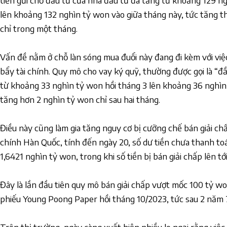
tiền gửi chờ đầu tư của nhà đầu tư đã tăng từ khoảng 129 n
lên khoảng 132 nghìn tỷ won vào giữa tháng này, tức tăng 
chỉ trong một tháng.
Vấn đề nằm ở chỗ làn sóng mua đuổi này đang đi kèm với vi
bẩy tài chính. Quy mô cho vay ký quỹ, thường được gọi là “đ
từ khoảng 33 nghìn tỷ won hồi tháng 3 lên khoảng 36 nghìn
tăng hơn 2 nghìn tỷ won chỉ sau hai tháng.
Điều này cũng làm gia tăng nguy cơ bị cưỡng chế bán giải ch
chính Hàn Quốc, tính đến ngày 20, số dư tiền chưa thanh toá
1,6421 nghìn tỷ won, trong khi số tiền bị bán giải chấp lên tớ
Đây là lần đầu tiên quy mô bán giải chấp vượt mốc 100 tỷ wo
phiếu Young Poong Paper hồi tháng 10/2023, tức sau 2 năm 