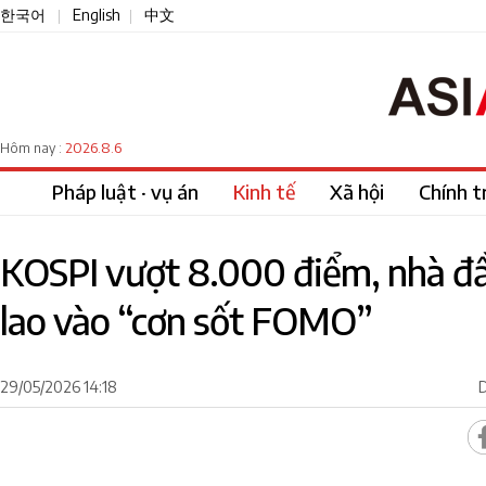
한국어
English
中文
|
|
2026.8.6
Hôm nay :
Pháp luật · vụ án
Kinh tế
Xã hội
Chính tr
KOSPI vượt 8.000 điểm, nhà đ
lao vào “cơn sốt FOMO”
29/05/2026 14:18