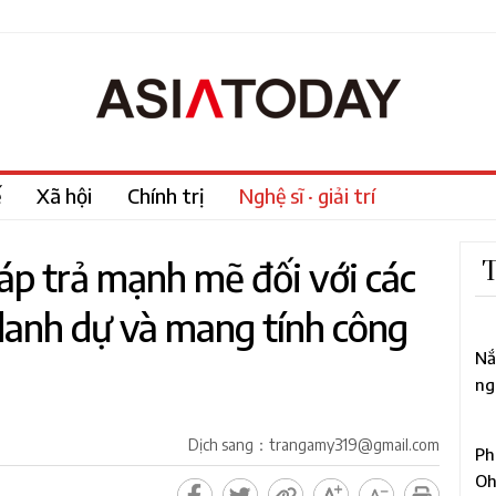
ế
Xã hội
Chính trị
Nghệ sĩ · giải trí
p trả mạnh mẽ đối với các
T
danh dự và mang tính công
1
Nắ
ng
mố
2
Dịch sang：trangamy319@gmail.com
Ph
Oh