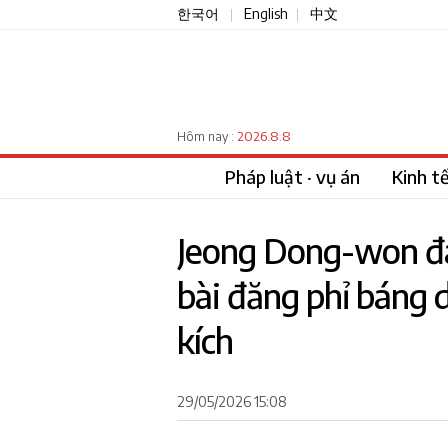
한국어
English
中文
|
|
2026.8.8
Hôm nay :
Pháp luật · vụ án
Kinh t
Jeong Dong-won đá
bài đăng phỉ báng 
kích
29/05/2026 15:08