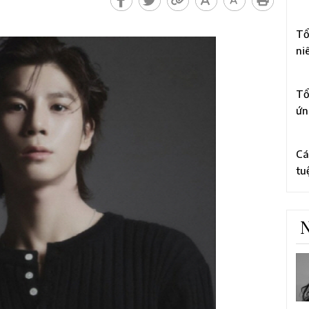
li
3
Ch
Tổ
ni
tổ
4
to
Tổ
ứn
bằ
5
cấ
Cá
tu
rờ
hà
N