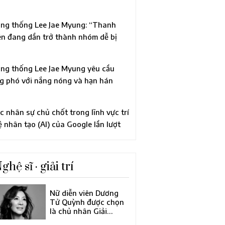
ên quan đến cáo buộc vi phạm Luật
ính trị
ng thống Lee Jae Myung: “Thanh
ên đang dần trở thành nhóm dễ bị
n thương”, chỉ đạo xem xét tái cơ cấu
àn diện chính sách thanh niên
ng thống Lee Jae Myung yêu cầu
g phó với nắng nóng và hạn hán
ng “quyết tâm trong tình trạng khẩn
p”
c nhân sự chủ chốt trong lĩnh vực trí
ệ nhân tạo (AI) của Google lần lượt
i đi, khiến công ty mẹ Alphabet tiến
nh cải tổ lớn về đội ngũ lãnh đạo
ghệ sĩ · giải trí
Nữ diễn viên Dương
Tử Quỳnh được chọn
là chủ nhân Giải
thưởng Điện ảnh châu