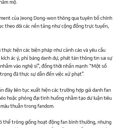
 hâm mộ.
nment của Jeong Dong-won thông qua tuyên bố chính
tục theo dõi các nền tảng như cộng đồng trực tuyến,
ã thực hiện các biện pháp như cảnh cáo và yêu cầu
 kích ác ý, phỉ báng danh dự, phát tán thông tin sai sự
ứ nhắm vào nghệ sĩ”, đồng thời nhấn mạnh: “Một số
trọng đã thực sự dẫn đến việc xử phạt”.
n đây liên tục xuất hiện các trường hợp giả danh fan
 méo hoặc phóng đại tình huống nhằm tạo dư luận tiêu
g mâu thuẫn trong fandom.
 có thể trông giống hoạt động fan bình thường, nhưng