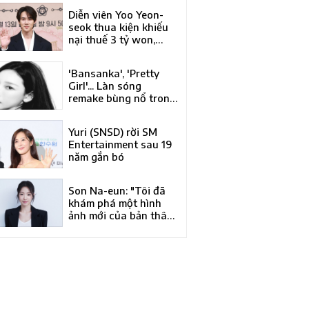
Á của năm tại Liên
Diễn viên Yoo Yeon-
hoan phim quốc tế
seok thua kiện khiếu
Busan lần thứ 31
nại thuế 3 tỷ won,
phán quyết bác đơn
của Tòa trọng tài
'Bansanka', 'Pretty
thuế
Girl'... Làn sóng
remake bùng nổ trong
làng nhạc Hàn Quốc
Yuri (SNSD) rời SM
Entertainment sau 19
năm gắn bó
Son Na-eun: "Tôi đã
khám phá một hình
ảnh mới của bản thân
qua 'Kim Bu-jang'"