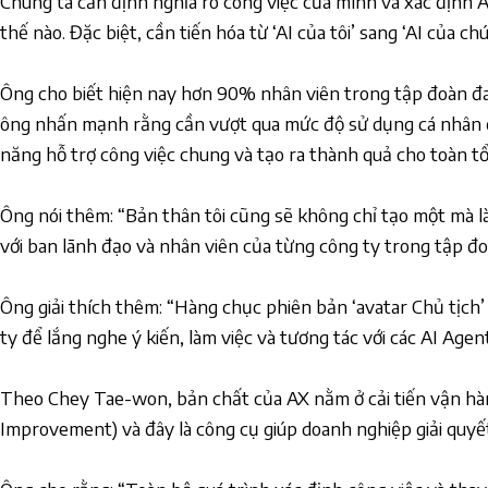
Chúng ta cần định nghĩa rõ công việc của mình và xác định A
thế nào. Đặc biệt, cần tiến hóa từ ‘AI của tôi’ sang ‘AI của chú
Ông cho biết hiện nay hơn 90% nhân viên trong tập đoàn đa
ông nhấn mạnh rằng cần vượt qua mức độ sử dụng cá nhân 
năng hỗ trợ công việc chung và tạo ra thành quả cho toàn tổ
Ông nói thêm: “Bản thân tôi cũng sẽ không chỉ tạo một mà là
với ban lãnh đạo và nhân viên của từng công ty trong tập đo
Ông giải thích thêm: “Hàng chục phiên bản ‘avatar Chủ tịch
ty để lắng nghe ý kiến, làm việc và tương tác với các AI Agen
Theo Chey Tae-won, bản chất của AX nằm ở cải tiến vận hàn
Improvement) và đây là công cụ giúp doanh nghiệp giải quyế