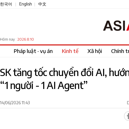
한국어
English
中文
|
|
2026.8.10
Hôm nay :
Pháp luật · vụ án
Kinh tế
Xã hội
Chính tr
SK tăng tốc chuyển đổi AI, hướ
“1 người - 1 AI Agent”
14/06/2026 11:43