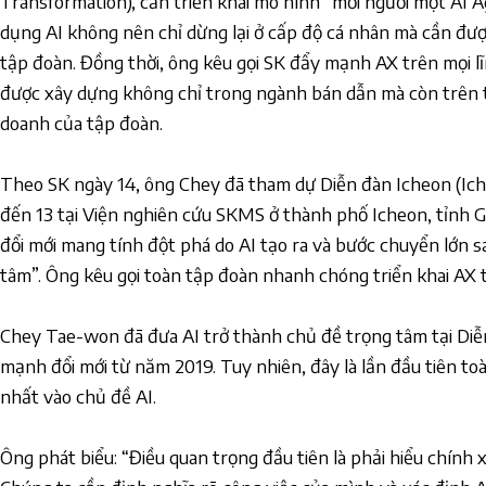
Transformation), cần triển khai mô hình “mỗi người một AI A
dụng AI không nên chỉ dừng lại ở cấp độ cá nhân mà cần đư
tập đoàn. Đồng thời, ông kêu gọi SK đẩy mạnh AX trên mọi l
được xây dựng không chỉ trong ngành bán dẫn mà còn trên t
doanh của tập đoàn.
Theo SK ngày 14, ông Chey đã tham dự Diễn đàn Icheon (Ich
đến 13 tại Viện nghiên cứu SKMS ở thành phố Icheon, tỉnh 
đổi mới mang tính đột phá do AI tạo ra và bước chuyển lớn s
tâm”. Ông kêu gọi toàn tập đoàn nhanh chóng triển khai AX t
Chey Tae-won đã đưa AI trở thành chủ đề trọng tâm tại Diễ
mạnh đổi mới từ năm 2019. Tuy nhiên, đây là lần đầu tiên to
nhất vào chủ đề AI.
Ông phát biểu: “Điều quan trọng đầu tiên là phải hiểu chính 