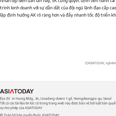
Nhân dịp diễn đàn lần này, SK cũng quyết định tiến hành tái
trình kinh doanh với sự dẫn dắt của đội ngũ lãnh đạo cấp cao
lập định hướng AX rõ ràng hơn và đẩy nhanh tốc độ triển khai
ⓒASIATODAY, nghiêm c
Địa chỉ : In-Young Bldg., 34, Uisadang-daero 1-gil, Yeongdeungpo-gu, Seoul
Tất cả các tài liệu tin tức có trong trang web này được bảo vệ bởi luật bản qu
sự cho phép của ASIATODAY
© Toàn bộ bản quyền thuộc ASIATODAY