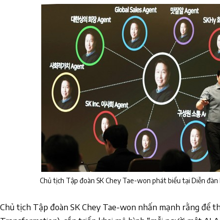
Chủ tịch Tập đoàn SK Chey Tae-won phát biểu tại Diễn đàn I
Chủ tịch Tập đoàn SK Chey Tae-won nhấn mạnh rằng để thú