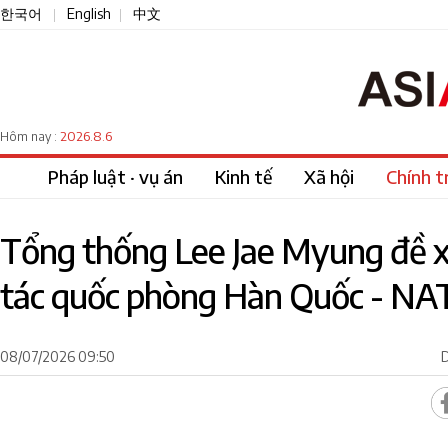
한국어
English
中文
|
|
2026.8.6
Hôm nay :
Pháp luật · vụ án
Kinh tế
Xã hội
Chính tr
Tổng thống Lee Jae Myung đề 
tác quốc phòng Hàn Quốc - NA
08/07/2026 09:50