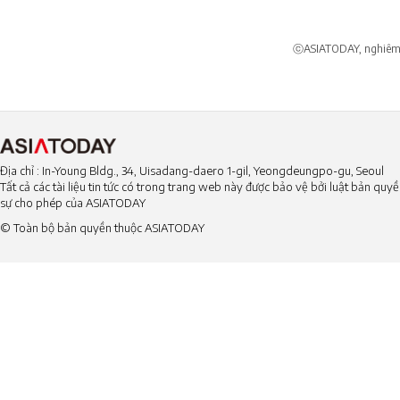
nhân'
ⓒASIATODAY, nghiêm c
Địa chỉ : In-Young Bldg., 34, Uisadang-daero 1-gil, Yeongdeungpo-gu, Seoul
Tất cả các tài liệu tin tức có trong trang web này được bảo vệ bởi luật bản qu
sự cho phép của ASIATODAY
© Toàn bộ bản quyền thuộc ASIATODAY