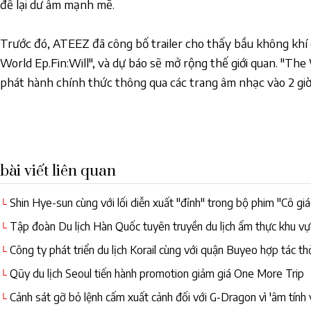
để lại dư âm mạnh mẽ.
Trước đó, ATEEZ đã công bố trailer cho thấy bầu không khí c
World Ep.Fin:Will", và dự báo sẽ mở rộng thế giới quan. "The 
phát hành chính thức thông qua các trang âm nhạc vào 2 giờ 
bài viết liên quan
Shin Hye-sun cùng với lối diễn xuất "đỉnh" trong bộ phim "Cô giá
└
Tập đoàn Du lịch Hàn Quốc tuyên truyền du lịch ẩm thực khu vực
└
Công ty phát triển du lịch Korail cùng với quận Buyeo hợp tác th
└
Qũy du lịch Seoul tiến hành promotion giảm giá One More Trip
└
Cảnh sát gỡ bỏ lệnh cấm xuất cảnh đối với G-Dragon vì 'âm tính 
└