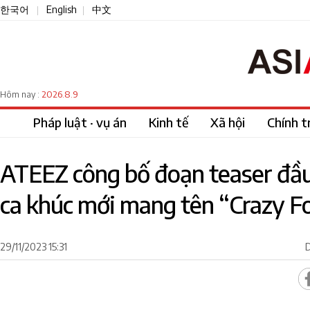
한국어
English
中文
|
|
2026.8.9
Hôm nay :
Pháp luật · vụ án
Kinh tế
Xã hội
Chính tr
ATEEZ công bố đoạn teaser đầu
ca khúc mới mang tên “Crazy F
29/11/2023 15:31