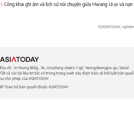
Công khai ghi âm và lịch sử nói chuyện giữa Hwang Ui-jo và nạn 
└
ⓒASIATODAY, nghiêm c
Địa chỉ : In-Young Bldg., 34, Uisadang-daero 1-gil, Yeongdeungpo-gu, Seoul
Tất cả các tài liệu tin tức có trong trang web này được bảo vệ bởi luật bản qu
sự cho phép của ASIATODAY
© Toàn bộ bản quyền thuộc ASIATODAY