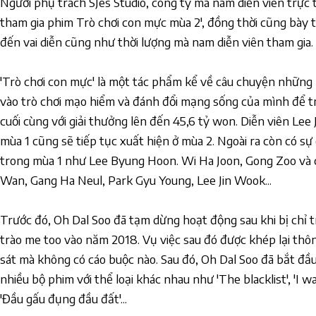
Người phụ trách SJes Studio, công ty mà nam diễn viên trực 
tham gia phim Trò chơi con mực mùa 2', đồng thời cũng bày t
đến vai diễn cũng như thời lượng mà nam diễn viên tham gia.
'Trò chơi con mực' là một tác phẩm kể về câu chuyện những 
vào trò chơi mạo hiểm và đánh đổi mạng sống của mình để t
cuối cùng với giải thưởng lên đến 45,6 tỷ won. Diễn viên Lee 
mùa 1 cũng sẽ tiếp tục xuất hiện ở mùa 2. Ngoài ra còn có s
trong mùa 1 như Lee Byung Hoon. Wi Ha Joon, Gong Zoo và c
Wan, Gang Ha Neul, Park Gyu Young, Lee Jin Wook...
Trước đó, Oh Dal Soo đã tạm dừng hoạt động sau khi bị chỉ 
trào me too vào năm 2018. Vụ việc sau đó được khép lại thôn
sát mà không có cáo buộc nào. Sau đó, Oh Dal Soo đã bắt đầu 
nhiều bộ phim với thể loại khác nhau như 'The blacklist', 'I 
'Đầu gấu đụng đầu đất'...