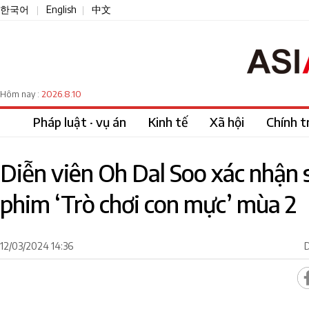
한국어
English
中文
|
|
2026.8.10
Hôm nay :
Pháp luật · vụ án
Kinh tế
Xã hội
Chính tr
Diễn viên Oh Dal Soo xác nhận 
phim ‘Trò chơi con mực’ mùa 2
12/03/2024 14:36