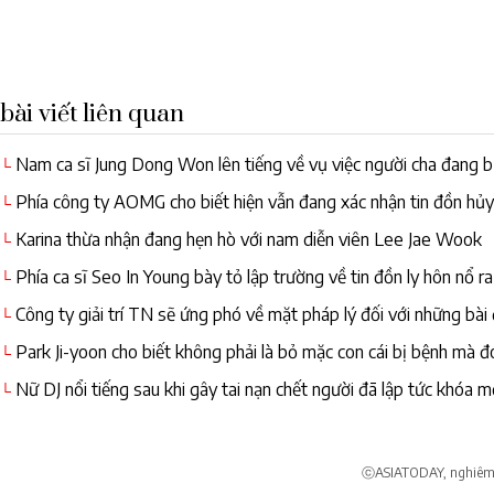
bài viết liên quan
Nam ca sĩ Jung Dong Won lên tiếng về vụ việc người cha đang b
└
Phía công ty AOMG cho biết hiện vẫn đang xác nhận tin đồn hủ
└
Karina thừa nhận đang hẹn hò với nam diễn viên Lee Jae Wook
└
Phía ca sĩ Seo In Young bày tỏ lập trường về tin đồn ly hôn nổ r
└
Công ty giải trí TN sẽ ứng phó về mặt pháp lý đối với những bài
└
Park Ji-yoon cho biết không phải là bỏ mặc con cái bị bệnh mà đó 
└
Nữ DJ nổi tiếng sau khi gây tai nạn chết người đã lập tức khóa m
└
ⓒASIATODAY, nghiêm c