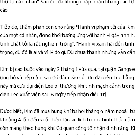
thứ từ nạn nhân". Sau đó, đã không chấp nhận kháng cáo từ 
cáo.
Tiếp đó, thẩm phán còn cho rằng "Hành vi phạm tội của Kim
của một cá nhân, đồng thời tương ứng với hành vi gây ảnh h
tính chất tội là rất nghiêm trọng", "Hành vi xâm hại đến tí
trọng, dù đó là ai và vì lý do gì. Dù chưa thành nhưng vẫn c
Kim bị cáo buộc vào ngày 2 tháng 1 vừa qua, tại quận Gangseo
ủng hộ và tiếp cận, sau đó đâm vào cổ cựu đại diện Lee bằng
này mà cựu đại diện Lee bị thương khi tĩnh mạch cảnh trong 
diện Lee xuất viện sau 8 ngày tiếp nhận điều trị.
Được biết, Kim đã mua hung khí từ hồi tháng 4 năm ngoái, t
khoảng 4 lần đều xuất hiện tại các lịch trình chính thức của 
còn mang theo hung khí. Cơ quan công tố nhận định rằng, K