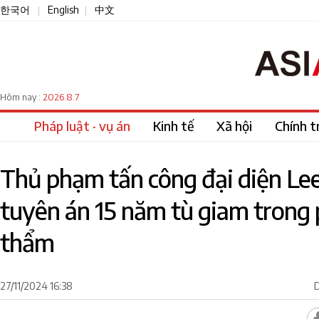
한국어
English
中文
|
|
2026.8.7
Hôm nay :
Pháp luật · vụ án
Kinh tế
Xã hội
Chính tr
Thủ phạm tấn công đại diện Le
tuyên án 15 năm tù giam trong 
thẩm
27/11/2024 16:38