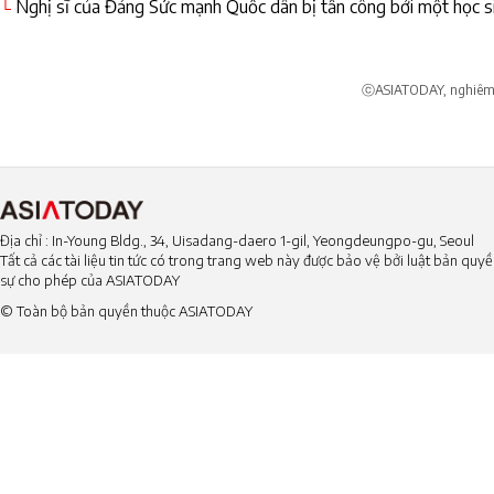
Nghị sĩ của Đảng Sức mạnh Quốc dân bị tấn công bởi một học s
└
ⓒASIATODAY, nghiêm c
Địa chỉ : In-Young Bldg., 34, Uisadang-daero 1-gil, Yeongdeungpo-gu, Seoul
Tất cả các tài liệu tin tức có trong trang web này được bảo vệ bởi luật bản qu
sự cho phép của ASIATODAY
© Toàn bộ bản quyền thuộc ASIATODAY