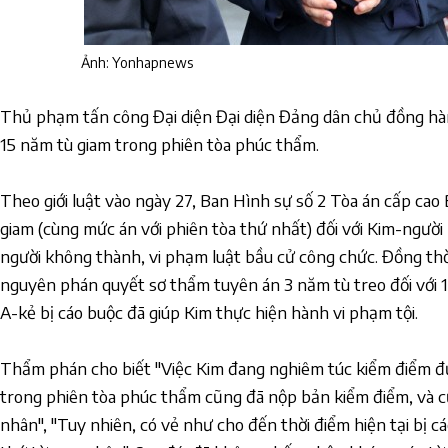
Ảnh: Yonhapnews
Thủ phạm tấn công Đại diện Đại diện Đảng dân chủ đồng hà
15 năm tù giam trong phiên tòa phúc thẩm.
Theo giới luật vào ngày 27, Ban Hình sự số 2 Tòa án cấp cao
giam (cùng mức án với phiên tòa thứ nhất) đối với Kim-người b
người không thành, vi phạm luật bầu cử công chức. Đồng th
nguyên phán quyết sơ thẩm tuyên án 3 năm tù treo đối với 1
A-kẻ bị cáo buộc đã giúp Kim thực hiện hành vi phạm tội.
Thẩm phán cho biết "Việc Kim đang nghiêm túc kiểm điểm đượ
trong phiên tòa phúc thẩm cũng đã nộp bản kiểm điểm, và cũ
nhân", "Tuy nhiên, có vẻ như cho đến thời điểm hiện tại bị 