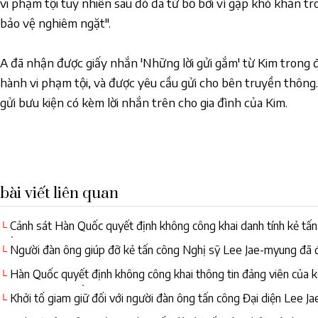
vi phạm tội tuy nhiên sau đó đã từ bỏ bởi vì gặp khó khăn tro
bảo vệ nghiêm ngặt".
A đã nhận được giấy nhắn 'Những lời gửi gắm' từ Kim trong đ
hành vi phạm tội, và được yêu cầu gửi cho bên truyền thông.
gửi bưu kiện có kèm lời nhắn trên cho gia đình của Kim.
bài viết liên quan
Cảnh sát Hàn Quốc quyết định không công khai danh tính kẻ tấ
└
Đồng hành
Người đàn ông giúp đỡ kẻ tấn công Nghị sỹ Lee Jae-myung đã đ
└
Hàn Quốc quyết định không công khai thông tin đảng viên của kẻ
└
Đảng Dân chủ Đồng hành
Khởi tố giam giữ đối với người đàn ông tấn công Đại diện Lee
└
nào khác