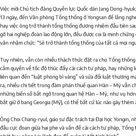
Việc mời Chủ tịch đảng Quyền lực Quốc dân Jang Dong-hyuk
13 ngày, đến Văn phòng Tổng thống ở Yongsan để lắng nghe t
hay việc ông trở thành tổng thống đương nhiệm đầu tiên sa
gỡ hai nghiệp đoàn lao động lớn, đều được coi là minh chứng 
văn nhậm chức: “Sẽ trở thành tổng thống của tất cả mọi ngư
Tuy nhiên, vẫn còn nhiều thách thức đặt ra cho Tổng thống
cầm quyền về tốc độ thúc đẩy cải cách tư pháp, hay những l
liên quan đến “luật phong bì vàng” và sửa đổi luật thương mạ
ra, nhiều chi tiết trong đàm phán thuế quan Hàn – Mỹ vẫn c
những biến số bất ngờ trong quan hệ Hàn – Mỹ, như vụ hơn
bắt giữ ở bang Georgia (Mỹ), có thể bất cứ lúc nào gây thêm
Ông Choi Chang-ryul, giáo sư đặc trách tại Đại học Yongin, n
đầu cực đoan giữa hai phe và vấn đề cải cách tư pháp, Tổn