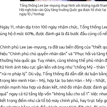
Tổng thống Lee Jae-myung chụp hình với những người tham 
Hội nghị báo cáo Qũy tăng trưởng Quốc gia được tổ chức tạ
ngày 10./ Yonhap
Ngày 11, nhân dịp tròn 100 ngày nhậm chức, Tổng thống Lee
ủng hộ ở mức 60%, được đánh giá là đã bước đầu củng cố nền
Chính phủ Lee Jae-myung, ra đời sau biến động của “thiết quâ
hiệu “Chính phủ chủ quyền nhân dân” và “Phục hồi và tăng 
thường hóa quốc gia. Tuy nhiên, cũng không thể phủ nhận đ
từ hình ảnh tiêu cực gắn liền với ông như “chống Mỹ – thân
“rủi ro pháp lý”. Dù vậy, Tổng thống đã dẫn dắt dư luận bằng 
trọng liên minh Hàn – Mỹ, hợp tác ba bên Hàn – Mỹ – Nhật,
nhấn mạnh hòa hợp và đoàn kết, nhờ đó nhận được đánh giá 
quả” ngay cả từ tầng lớp vốn “không bầu cho số 1”. Việc nha
kết trọng điểm như cải tổ bộ máy chính phủ, hay trực tiếp gi