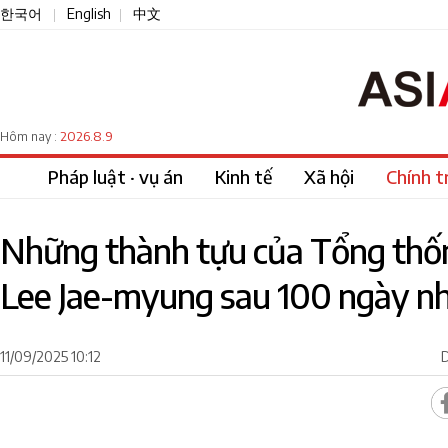
한국어
English
中文
|
|
2026.8.9
Hôm nay :
Pháp luật · vụ án
Kinh tế
Xã hội
Chính tr
Những thành tựu của Tổng thố
Lee Jae-myung sau 100 ngày n
11/09/2025 10:12