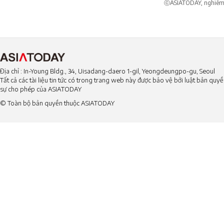
ⓒASIATODAY, nghiêm c
Địa chỉ : In-Young Bldg., 34, Uisadang-daero 1-gil, Yeongdeungpo-gu, Seoul
Tất cả các tài liệu tin tức có trong trang web này được bảo vệ bởi luật bản qu
sự cho phép của ASIATODAY
© Toàn bộ bản quyền thuộc ASIATODAY