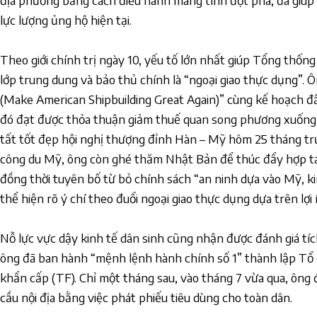
địa phương bằng cách điều hành mang tính đột phá, đã giúp
lực lượng ủng hộ hiện tại.
Theo giới chính trị ngày 10, yếu tố lớn nhất giúp Tổng thốn
lớp trung dung và bảo thủ chính là “ngoại giao thực dụng”.
(Make American Shipbuilding Great Again)” cùng kế hoạch đ
đó đạt được thỏa thuận giảm thuế quan song phương xuống 
tất tốt đẹp hội nghị thượng đỉnh Hàn – Mỹ hôm 25 tháng tr
công du Mỹ, ông còn ghé thăm Nhật Bản để thúc đẩy hợp t
đồng thời tuyên bố từ bỏ chính sách “an ninh dựa vào Mỹ, k
thể hiện rõ ý chí theo đuổi ngoại giao thực dụng dựa trên lợi í
Nỗ lực vực dậy kinh tế dân sinh cũng nhận được đánh giá tí
ông đã ban hành “mệnh lệnh hành chính số 1” thành lập Tổ c
khẩn cấp (TF). Chỉ một tháng sau, vào tháng 7 vừa qua, ông 
cầu nội địa bằng việc phát phiếu tiêu dùng cho toàn dân.