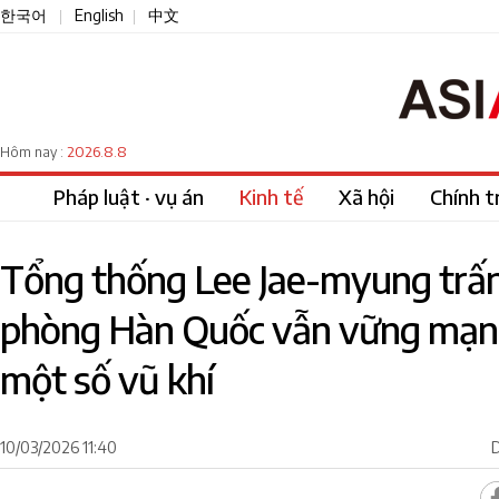
한국어
English
中文
|
|
2026.8.8
Hôm nay :
Pháp luật · vụ án
Kinh tế
Xã hội
Chính tr
Tổng thống Lee Jae-myung trấn
phòng Hàn Quốc vẫn vững mạn
một số vũ khí
10/03/2026 11:40