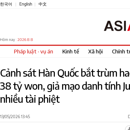
한국어
English
中文
|
|
2026.8.8
Hôm nay :
Pháp luật · vụ án
Kinh tế
Xã hội
Chính tr
Cảnh sát Hàn Quốc bắt trùm ha
38 tỷ won, giả mạo danh tính 
nhiều tài phiệt
13/05/2026 13:45