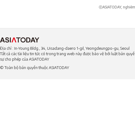
ⓒASIATODAY, nghiêm c
Địa chỉ : In-Young Bldg., 34, Uisadang-daero 1-gil, Yeongdeungpo-gu, Seoul
Tất cả các tài liệu tin tức có trong trang web này được bảo vệ bởi luật bản qu
sự cho phép của ASIATODAY
© Toàn bộ bản quyền thuộc ASIATODAY