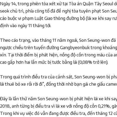
Ngày 14, trong phiên tòa xét xử tại Tòa án Quận Tây Seoul
seok chủ trì, phía công tố đã đề nghị tòa tuyên phạt Son S
cáo buộc vi phạm Luật Giao thông đường bộ (lái xe khi say r
định vào ngày 11 tháng tới.
Theo cáo trạng, vào tháng 11 năm ngoái, Son Seung-won đã bị
ngược chiều trên tuyến đường Gangbyeonbuk trong khoảng 
xỉn. Tại thời điểm bị phát hiện, nồng độ cồn trong máu của a
cao gấp hơn hai lần mức bị tước bằng lái (0,08% trở lên).
Trong quá trình điều tra của cảnh sát, Son Seung-won bị phát
lái thuê bỏ xe rồi rời đi”, đồng thời nhờ bạn gái che giấu came
Đây là lần thứ năm Son Seung-won bị phát hiện lái xe khi s
2018, anh từng bị điều tra vì lái xe với nồng độ cồn 0,21%, gây 
Trong khi vụ việc đó vẫn đang được điều tra, đến tháng 12 c