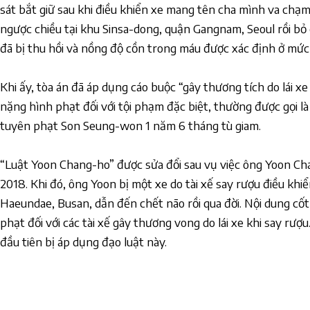
sát bắt giữ sau khi điều khiển xe mang tên cha mình va chạm
ngược chiều tại khu Sinsa-dong, quận Gangnam, Seoul rồi bỏ c
đã bị thu hồi và nồng độ cồn trong máu được xác định ở mứ
Khi ấy, tòa án đã áp dụng cáo buộc “gây thương tích do lái 
nặng hình phạt đối với tội phạm đặc biệt, thường được gọi l
tuyên phạt Son Seung-won 1 năm 6 tháng tù giam.
“Luật Yoon Chang-ho” được sửa đổi sau vụ việc ông Yoon C
2018. Khi đó, ông Yoon bị một xe do tài xế say rượu điều khi
Haeundae, Busan, dẫn đến chết não rồi qua đời. Nội dung cốt 
phạt đối với các tài xế gây thương vong do lái xe khi say rượ
đầu tiên bị áp dụng đạo luật này.