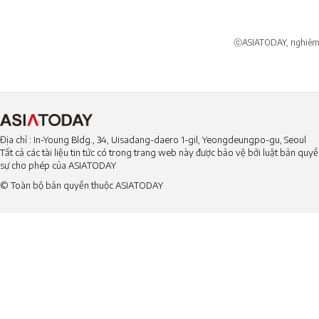
ⓒASIATODAY, nghiêm c
Địa chỉ : In-Young Bldg., 34, Uisadang-daero 1-gil, Yeongdeungpo-gu, Seoul
Tất cả các tài liệu tin tức có trong trang web này được bảo vệ bởi luật bản qu
sự cho phép của ASIATODAY
© Toàn bộ bản quyền thuộc ASIATODAY