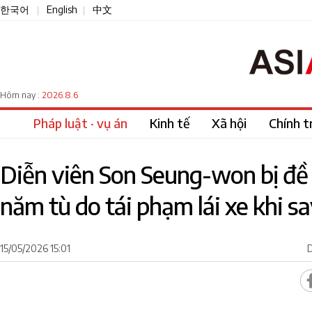
한국어
English
中文
|
|
2026.8.6
Hôm nay :
Pháp luật · vụ án
Kinh tế
Xã hội
Chính tr
Diễn viên Son Seung-won bị đề
năm tù do tái phạm lái xe khi s
15/05/2026 15:01