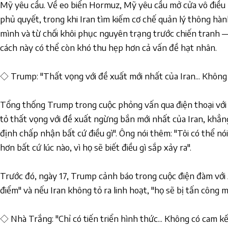
Mỹ yêu cầu. Về eo biển Hormuz, Mỹ yêu cầu mở cửa vô điều
phủ quyết, trong khi Iran tìm kiếm cơ chế quản lý thông hàn
mình và từ chối khôi phục nguyên trạng trước chiến tranh
cách này có thể còn khó thu hẹp hơn cả vấn đề hạt nhân.
◇ Trump: "Thất vọng với đề xuất mới nhất của Iran... Khôn
Tổng thống Trump trong cuộc phỏng vấn qua điện thoại với
tỏ thất vọng với đề xuất ngừng bắn mới nhất của Iran, khẳng
định chấp nhận bất cứ điều gì". Ông nói thêm: "Tôi có thể n
hơn bất cứ lúc nào, vì họ sẽ biết điều gì sắp xảy ra".
Trước đó, ngày 17, Trump cảnh báo trong cuộc điện đàm với
điểm" và nếu Iran không tỏ ra linh hoạt, "họ sẽ bị tấn công 
◇ Nhà Trắng: "Chỉ có tiến triển hình thức... Không có cam k