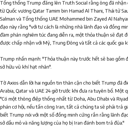
Tổng thống Trump đăng lên Truth Social rằng ông đã nhận 
từ Quốc vương Qatar Tamim bin Hamad Al Thani, Thái tử S
Salman và Tổng thống UAE Mohammed bin Zayed Al Nahyan, 
đạo này rằng "với tư cách là những nhà lãnh đạo và đồng min
đàm phán nghiêm túc đang diễn ra, một thỏa thuận sẽ đạt đ
được chấp nhận với Mỹ, Trung Đông và tất cả các quốc gia k
Trump nhấn mạnh: "Thỏa thuận này trước hết sẽ bao gồm 
sở hữu vũ khí hạt nhân".
Tờ Axios dẫn lời hai nguồn tin thân cận cho biết Trump đã đ
Arabia, Qatar và UAE 24 giờ trước khi đưa ra tuyên bố. Một q
"Có một thông điệp thống nhất từ Doha, Abu Dhabi và Riyad
phán cơ hội, nếu tấn công Iran, tất cả chúng ta sẽ phải trả g
biết Trump nói với một số đồng minh cứng rắn rằng lãnh đạ
sở dầu mỏ và năng lượng của họ bị Iran đánh bom trả đũa."