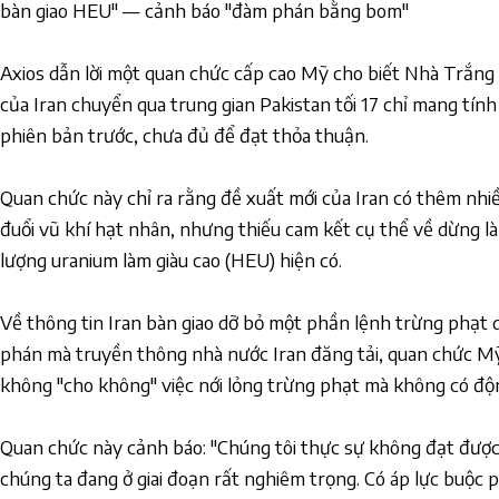
bàn giao HEU" — cảnh báo "đàm phán bằng bom"
Axios dẫn lời một quan chức cấp cao Mỹ cho biết Nhà Trắng 
của Iran chuyển qua trung gian Pakistan tối 17 chỉ mang tính 
phiên bản trước, chưa đủ để đạt thỏa thuận.
Quan chức này chỉ ra rằng đề xuất mới của Iran có thêm nhi
đuổi vũ khí hạt nhân, nhưng thiếu cam kết cụ thể về dừng l
lượng uranium làm giàu cao (HEU) hiện có.
Về thông tin Iran bàn giao dỡ bỏ một phần lệnh trừng phạt 
phán mà truyền thông nhà nước Iran đăng tải, quan chức M
không "cho không" việc nới lỏng trừng phạt mà không có động 
Quan chức này cảnh báo: "Chúng tôi thực sự không đạt được 
chúng ta đang ở giai đoạn rất nghiêm trọng. Có áp lực buộc 