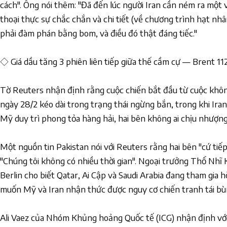
cách". Ông nói thêm: "Đã đến lúc người Iran cần ném ra một v
thoại thực sự chắc chắn và chi tiết (về chương trình hạt nh
phải đàm phán bằng bom, và điều đó thật đáng tiếc."
◇ Giá dầu tăng 3 phiên liên tiếp giữa thế cầm cự — Brent 
Tờ Reuters nhận định rằng cuộc chiến bắt đầu từ cuộc khôn
ngày 28/2 kéo dài trong trạng thái ngừng bắn, trong khi Ira
Mỹ duy trì phong tỏa hàng hải, hai bên không ai chịu nhượng
Một nguồn tin Pakistan nói với Reuters rằng hai bên "cứ tiế
"Chúng tôi không có nhiều thời gian". Ngoại trưởng Thổ Nhĩ 
Berlin cho biết Qatar, Ai Cập và Saudi Arabia đang tham gia h
muốn Mỹ và Iran nhận thức được nguy cơ chiến tranh tái bù
Ali Vaez của Nhóm Khủng hoảng Quốc tế (ICG) nhận định vớ