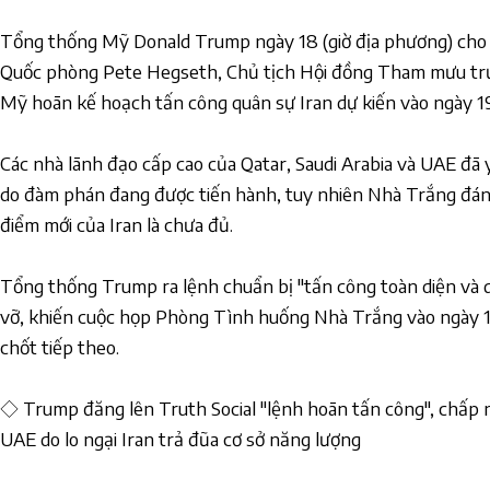
Tổng thống Mỹ Donald Trump ngày 18 (giờ địa phương) cho b
Quốc phòng Pete Hegseth, Chủ tịch Hội đồng Tham mưu trư
Mỹ hoãn kế hoạch tấn công quân sự Iran dự kiến vào ngày 19
Các nhà lãnh đạo cấp cao của Qatar, Saudi Arabia và UAE đã 
do đàm phán đang được tiến hành, tuy nhiên Nhà Trắng đán
điểm mới của Iran là chưa đủ.
Tổng thống Trump ra lệnh chuẩn bị "tấn công toàn diện và
vỡ, khiến cuộc họp Phòng Tình huống Nhà Trắng vào ngày 1
chốt tiếp theo.
◇ Trump đăng lên Truth Social "lệnh hoãn tấn công", chấp n
UAE do lo ngại Iran trả đũa cơ sở năng lượng