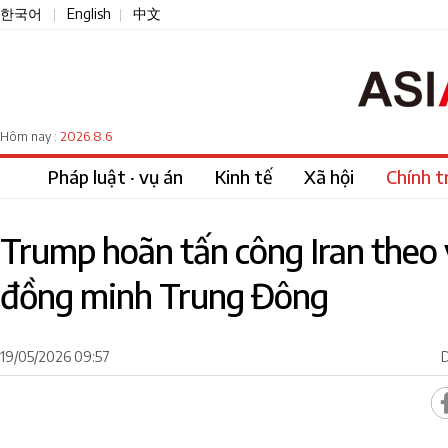
한국어
English
中文
|
|
2026.8.6
Hôm nay :
Pháp luật · vụ án
Kinh tế
Xã hội
Chính tr
Trump hoãn tấn công Iran theo 
đồng minh Trung Đông
19/05/2026 09:57