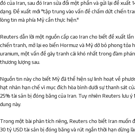
đó của Iran, sau đó Iran sửa đổi một phần và gửi lại đề xuất
dạng. Đề xuất mới "tập trung vào vấn đề chấm dứt chiến tra
lòng tin mà phía Mỹ cần thực hiện."
Reuters dẫn lời một nguồn cấp cao Iran cho biết đề xuất lầ
chiến tranh, mở lại eo biển Hormuz và Mỹ dỡ bỏ phong tỏa h
uranium, một vấn đề gây tranh cãi khó nhất trong đàm phán
thương lượng sau.
Nguồn tin này cho biết Mỹ đã thể hiện sự linh hoạt về phươn
hạt nhân hạn chế vì mục đích hòa bình dưới sự thanh sát củ
25% tài sản bị đóng băng của Iran. Tuy nhiên Reuters lưu ý
dung này.
Trong một bài phân tích riêng, Reuters cho biết Iran muốn 
30 tỷ USD tài sản bị đóng băng và rút ngắn thời hạn dừng 