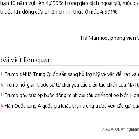
hạn 10 năm vọt lên 4,659% trong giao dịch ngoài giờ, mức c
trước khi đóng cửa phiên chính thức ở mức 4,591%.
Ha Man-joo, phóng viên 
bài viết liên quan
Trump tiết lộ Trung Quốc sẵn sàng hỗ trợ Mỹ về vấn đề Iran và
└
Trump nổi giận trước sự từ chối yêu cầu điều tàu chiến của NA
└
Trump gây sức ép buộc đồng minh gửi tàu chiến tới eo biển Hor
└
độ thận trọng
Hàn Quốc cùng 4 quốc gia khác thận trọng trước yêu cầu gửi 
└
ⓒASIATODAY, nghiêm c