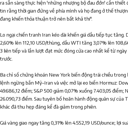
ra sẵn sàng thực hiện 'những nhượng bộ đau đớn' cần thiết 
tin rằng thời gian đứng về phía mình và họ đang ở thế thượ
đang khiến thỏa thuận trở nên bất khả thi".
Lo ngại chiến tranh Iran kéo dài khiến giá dầu tiếp tục tăng.
2,60% lên 112,10 USD/thùng, dầu WTI tăng 3,07% lên 108,6
3 liên tiếp và lần lượt đạt mức đóng cửa cao nhất kể từ ngà
trước.
Ba chỉ số chứng khoán New York biến động trái chiều trong 
lệnh ngừng bắn Mỹ–Iran và việc mở lại eo biển Hormuz: Dow
49.686,12 điểm; S&P 500 giảm 0,07% xuống 7.403,05 điểm; 
26.090,73 điểm. Sau tuyên bố hoãn hành động quân sự của T
khác đã thu hẹp đáng kể đà giảm trong phiên.
Giá vàng giao ngay tăng 0,31% lên 4.552,19 USD/ounce; lợi s