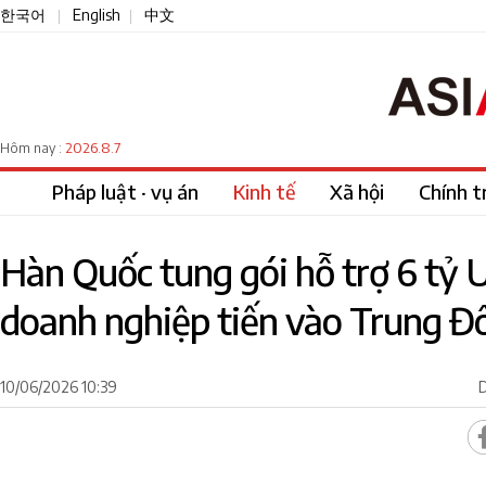
한국어
English
中文
|
|
2026.8.7
Hôm nay :
Pháp luật · vụ án
Kinh tế
Xã hội
Chính tr
Hàn Quốc tung gói hỗ trợ 6 tỷ 
doanh nghiệp tiến vào Trung Đ
10/06/2026 10:39