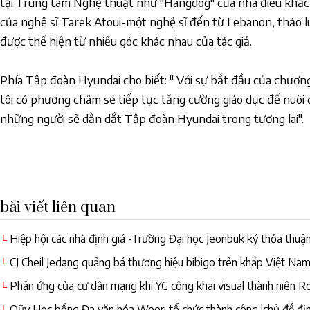
tại Trung tâm Nghệ thuật như "Hangdog" của nhà điêu khắc 
của nghệ sĩ Tarek Atoui-một nghệ sĩ đến từ Lebanon, thảo l
được thể hiện từ nhiều góc khác nhau của tác giả.
Phía Tập đoàn Hyundai cho biết: " Với sự bắt đầu của chươn
tôi có phương châm sẽ tiếp tục tăng cường giáo dục để nuô
những người sẽ dẫn dắt Tập đoàn Hyundai trong tương lai".
bài viết liên quan
Hiệp hội các nhà định giá -Trường Đại học Jeonbuk ký thỏa thuậ
└
chuyên môn định giá
CJ Cheil Jedang quảng bá thương hiệu bibigo trên khắp Việt Na
└
Phản ứng của cư dân mạng khi YG công khai visual thành niên
└
Qũy Học bổng Đa văn hóa Woori tổ chức thành công 'chủ đề đị