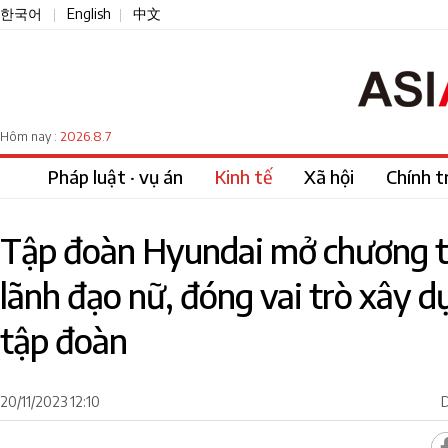
한국어
English
中文
|
|
2026.8.7
Hôm nay :
Pháp luật · vụ án
Kinh tế
Xã hội
Chính tr
Tập đoàn Hyundai mở chương t
lãnh đạo nữ, đóng vai trò xây d
tập đoàn
20/11/2023 12:10