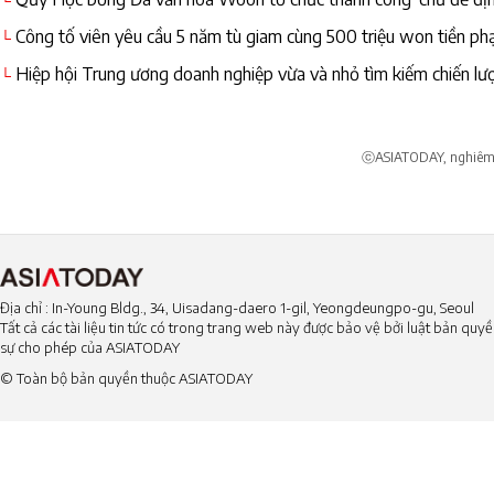
└
hóa'
Công tố viên yêu cầu 5 năm tù giam cùng 500 triệu won tiền ph
└
Jae-yong
Hiệp hội Trung ương doanh nghiệp vừa và nhỏ tìm kiếm chiến lượ
└
ⓒASIATODAY, nghiêm c
Địa chỉ : In-Young Bldg., 34, Uisadang-daero 1-gil, Yeongdeungpo-gu, Seoul
Tất cả các tài liệu tin tức có trong trang web này được bảo vệ bởi luật bản qu
sự cho phép của ASIATODAY
© Toàn bộ bản quyền thuộc ASIATODAY