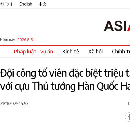
한국어
English
中文
|
|
2026.8.8
Hôm nay :
Pháp luật · vụ án
Kinh tế
Xã hội
Chính tr
Đội công tố viên đặc biệt triệu t
với cựu Thủ tướng Hàn Quốc H
21/11/2025 14:53