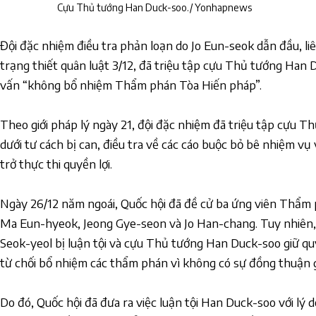
Cựu Thủ tướng Han Duck-soo./ Yonhapnews
Đội đặc nhiệm điều tra phản loạn do Jo Eun-seok dẫn đầu, li
trạng thiết quân luật 3/12, đã triệu tập cựu Thủ tướng Han 
vấn “không bổ nhiệm Thẩm phán Tòa Hiến pháp”.
Theo giới pháp lý ngày 21, đội đặc nhiệm đã triệu tập cựu 
dưới tư cách bị can, điều tra về các cáo buộc bỏ bê nhiệm v
trở thực thi quyền lợi.
Ngày 26/12 năm ngoái, Quốc hội đã đề cử ba ứng viên Thẩm
Ma Eun-hyeok, Jeong Gye-seon và Jo Han-chang. Tuy nhiên,
Seok-yeol bị luận tội và cựu Thủ tướng Han Duck-soo giữ q
từ chối bổ nhiệm các thẩm phán vì không có sự đồng thuận g
Do đó, Quốc hội đã đưa ra việc luận tội Han Duck-soo với lý