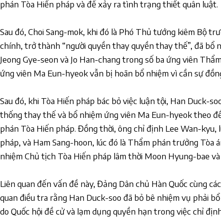
phán Tòa Hiến pháp và để xảy ra tình trạng thiết quân luật.
Sau đó, Choi Sang-mok, khi đó là Phó Thủ tướng kiêm Bộ tr
chính, trở thành “người quyền thay quyền thay thế”, đã bổ 
Jeong Gye-seon và Jo Han-chang trong số ba ứng viên Thẩm
ứng viên Ma Eun-hyeok vẫn bị hoãn bổ nhiệm vì cần sự đồng
Sau đó, khi Tòa Hiến pháp bác bỏ việc luận tội, Han Duck-soo
thống thay thế và bổ nhiệm ứng viên Ma Eun-hyeok theo đ
phán Tòa Hiến pháp. Đồng thời, ông chỉ định Lee Wan-kyu, 
pháp, và Ham Sang-hoon, lúc đó là Thẩm phán trưởng Tòa án
nhiệm Chủ tịch Tòa Hiến pháp lâm thời Moon Hyung-bae v
Liên quan đến vấn đề này, Đảng Dân chủ Hàn Quốc cùng các 
quan điều tra rằng Han Duck-soo đã bỏ bê nhiệm vụ phải b
do Quốc hội đề cử và lạm dụng quyền hạn trong việc chỉ địn