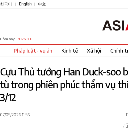
한국어
English
中文
|
|
2026.8.8
Hôm nay :
Pháp luật · vụ án
Kinh tế
Xã hội
Chính tr
Cựu Thủ tướng Han Duck-soo b
tù trong phiên phúc thẩm vụ thi
3/12
07/05/2026 11:56