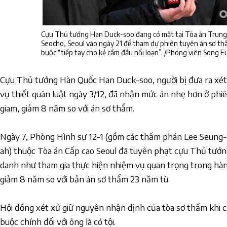
Cựu Thủ tướng Han Duck-soo đang có mặt tại Tòa án Trung
Seocho, Seoul vào ngày 21 để tham dự phiên tuyên án sơ th
buộc “tiếp tay cho kẻ cầm đầu nổi loạn”. /Phóng viên Song E
Cựu Thủ tướng Hàn Quốc Han Duck-soo, người bị đưa ra xét 
vụ thiết quân luật ngày 3/12, đã nhận mức án nhẹ hơn ở phi
giam, giảm 8 năm so với án sơ thẩm.
Ngày 7, Phòng Hình sự 12-1 (gồm các thẩm phán Lee Seung-c
ah) thuộc Tòa án Cấp cao Seoul đã tuyên phạt cựu Thủ tướng
danh như tham gia thực hiện nhiệm vụ quan trọng trong hành
giảm 8 năm so với bản án sơ thẩm 23 năm tù.
Hội đồng xét xử giữ nguyên nhận định của tòa sơ thẩm khi c
buộc chính đối với ông là có tội.