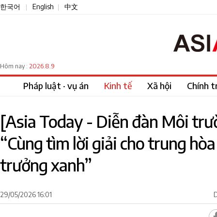
한국어
English
中文
|
|
2026.8.9
Hôm nay :
Pháp luật · vụ án
Kinh tế
Xã hội
Chính tr
[Asia Today - Diễn đàn Môi tr
“Cùng tìm lời giải cho trung hò
trưởng xanh”
29/05/2026 16:01