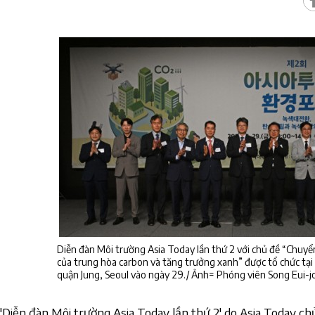
Diễn đàn Môi trường Asia Today lần thứ 2 với chủ đề “Chuyển 
của trung hòa carbon và tăng trưởng xanh” được tổ chức tại
quận Jung, Seoul vào ngày 29./ Ảnh= Phóng viên Song Eui-j
'Diễn đàn Môi trường Asia Today lần thứ 2' do Asia Today chủ