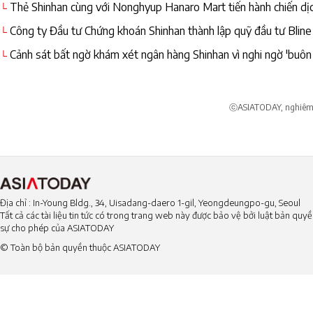
Thẻ Shinhan cùng với Nonghyup Hanaro Mart tiến hành chiến dịc
└
Công ty Đầu tư Chứng khoán Shinhan thành lập quỹ đầu tư Bline
└
Cảnh sát bất ngờ khám xét ngân hàng Shinhan vì nghi ngờ 'buôn 
└
nhân'
ⓒASIATODAY, nghiêm c
Địa chỉ : In-Young Bldg., 34, Uisadang-daero 1-gil, Yeongdeungpo-gu, Seoul
Tất cả các tài liệu tin tức có trong trang web này được bảo vệ bởi luật bản qu
sự cho phép của ASIATODAY
© Toàn bộ bản quyền thuộc ASIATODAY