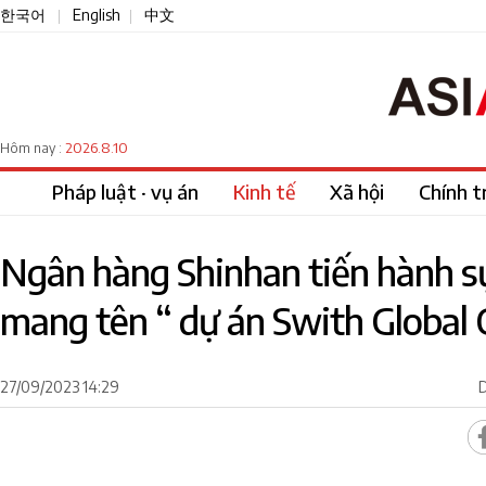
한국어
English
中文
|
|
2026.8.10
Hôm nay :
Pháp luật · vụ án
Kinh tế
Xã hội
Chính tr
Ngân hàng Shinhan tiến hành sự
mang tên “ dự án Swith Global
27/09/2023 14:29