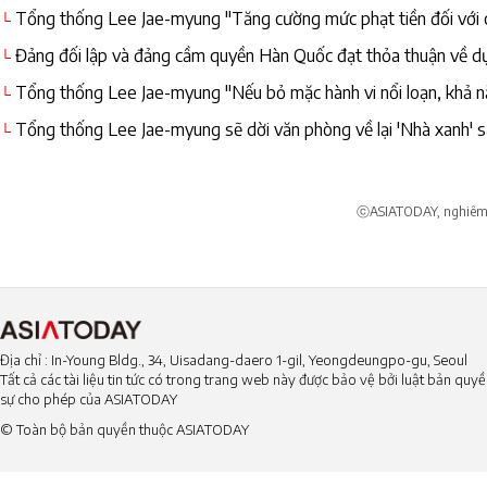
Tổng thống Lee Jae-myung "Tăng cường mức phạt tiền đối với các
└
nhân"
Đảng đối lập và đảng cầm quyền Hàn Quốc đạt thỏa thuận về 
└
Tổng thống Lee Jae-myung "Nếu bỏ mặc hành vi nổi loạn, khả năn
└
cao"
Tổng thống Lee Jae-myung sẽ dời văn phòng về lại 'Nhà xanh' 
└
ⓒASIATODAY, nghiêm c
Địa chỉ : In-Young Bldg., 34, Uisadang-daero 1-gil, Yeongdeungpo-gu, Seoul
Tất cả các tài liệu tin tức có trong trang web này được bảo vệ bởi luật bản qu
sự cho phép của ASIATODAY
© Toàn bộ bản quyền thuộc ASIATODAY