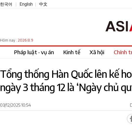
한국어
English
中文
|
|
2026.8.9
Hôm nay :
Pháp luật · vụ án
Kinh tế
Xã hội
Chính tr
Tổng thống Hàn Quốc lên kế hoạ
ngày 3 tháng 12 là ‘Ngày chủ q
03/12/2025 10:54