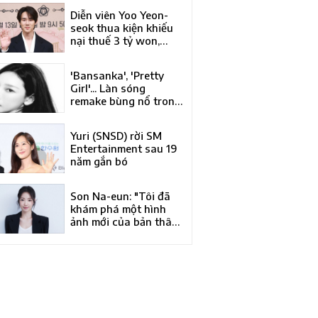
Á của năm tại Liên
Diễn viên Yoo Yeon-
hoan phim quốc tế
seok thua kiện khiếu
Busan lần thứ 31
nại thuế 3 tỷ won,
phán quyết bác đơn
của Tòa trọng tài
'Bansanka', 'Pretty
thuế
Girl'... Làn sóng
remake bùng nổ trong
làng nhạc Hàn Quốc
Yuri (SNSD) rời SM
Entertainment sau 19
năm gắn bó
Son Na-eun: "Tôi đã
khám phá một hình
ảnh mới của bản thân
qua 'Kim Bu-jang'"