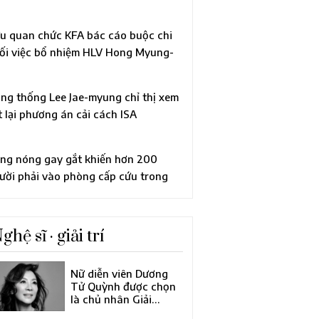
uồn cung nhà ở
u quan chức KFA bác cáo buộc chi
ối việc bổ nhiệm HLV Hong Myung-
ng thống Lee Jae-myung chỉ thị xem
t lại phương án cải cách ISA
ng nóng gay gắt khiến hơn 200
ười phải vào phòng cấp cứu trong
t ngày… 3 người tử vong
ghệ sĩ · giải trí
Nữ diễn viên Dương
Tử Quỳnh được chọn
là chủ nhân Giải
thưởng Điện ảnh châu