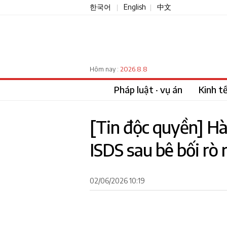
한국어
English
中文
|
|
2026.8.8
Hôm nay :
Pháp luật · vụ án
Kinh t
[Tin độc quyền] Hà
ISDS sau bê bối rò 
02/06/2026 10:19