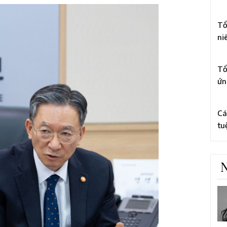
li
3
Ch
Tổ
ni
tổ
4
to
Tổ
ứn
bằ
5
cấ
Cá
tu
rờ
hà
N