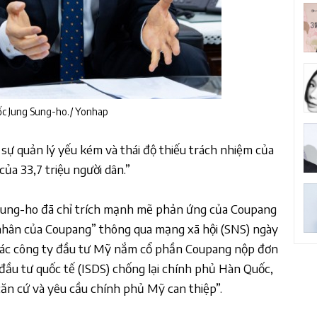
c Jung Sung-ho./ Yonhap
 sự quản lý yếu kém và thái độ thiếu trách nhiệm của
của 33,7 triệu người dân.”
ung-ho đã chỉ trích mạnh mẽ phản ứng của Coupang
á nhân của Coupang” thông qua mạng xã hội (SNS) ngày
 các công ty đầu tư Mỹ nắm cổ phần Coupang nộp đơn
 đầu tư quốc tế (ISDS) chống lại chính phủ Hàn Quốc,
căn cứ và yêu cầu chính phủ Mỹ can thiệp”.