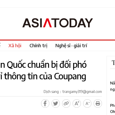
ế
Xã hội
Chính trị
Nghệ sĩ · giải trí
n Quốc chuẩn bị đối phó
T
rỉ thông tin của Coupang
1
Nắ
ng
Dịch sang：trangamy319@gmail.com
mố
2
Ph
Oh