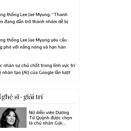
ên quan đến cáo buộc vi phạm Luật
ính trị
ng thống Lee Jae Myung: “Thanh
ên đang dần trở thành nhóm dễ bị
n thương”, chỉ đạo xem xét tái cơ cấu
àn diện chính sách thanh niên
ng thống Lee Jae Myung yêu cầu
g phó với nắng nóng và hạn hán
ng “quyết tâm trong tình trạng khẩn
p”
c nhân sự chủ chốt trong lĩnh vực trí
ệ nhân tạo (AI) của Google lần lượt
i đi, khiến công ty mẹ Alphabet tiến
nh cải tổ lớn về đội ngũ lãnh đạo
ghệ sĩ · giải trí
Nữ diễn viên Dương
Tử Quỳnh được chọn
là chủ nhân Giải
thưởng Điện ảnh châu