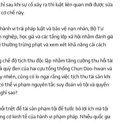
ỉ sau khi sự cố xảy ra thì luật liên quan mới được sửa
 cơ chế này.
ành vi trái pháp luật và bảo vệ nạn nhân, Bộ Tư
h nghiệp, học giả và các tầng lớp xã hội nhằm đánh giá
i thường trừng phạt và xem xét khả năng cải cách.
g chế độ tịch thu độc lập nhằm tăng cường thu hồi tài
hồi quỹ đen của hai cựu tổng thống Chun Doo-hwan và
nhiên, cũng có lo ngại rằng việc tịch thu tài sản khi
 có thể vi phạm nguyên tắc suy đoán vô tội và quyền
nghĩ sao?
i triệt để tài sản phạm tội để tước bỏ lợi ích mà tội
ng cơ kinh tế của hành vi phạm pháp. Nhiều quốc gia