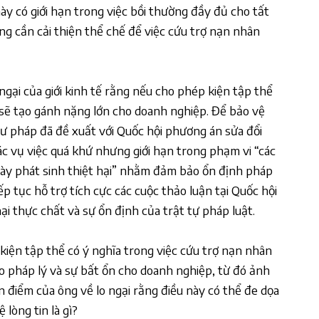
này có giới hạn trong việc bồi thường đầy đủ cho tất
ằng cần cải thiện thể chế để việc cứu trợ nạn nhân
 ngại của giới kinh tế rằng nếu cho phép kiện tập thể
ì sẽ tạo gánh nặng lớn cho doanh nghiệp. Để bảo vệ
ư pháp đã đề xuất với Quốc hội phương án sửa đổi
ác vụ việc quá khứ nhưng giới hạn trong phạm vi “các
ày phát sinh thiệt hại” nhằm đảm bảo ổn định pháp
tiếp tục hỗ trợ tích cực các cuộc thảo luận tại Quốc hội
hại thực chất và sự ổn định của trật tự pháp luật.
t kiện tập thể có ý nghĩa trong việc cứu trợ nạn nhân
o pháp lý và sự bất ổn cho doanh nghiệp, từ đó ảnh
n điểm của ông về lo ngại rằng điều này có thể đe dọa
lòng tin là gì?