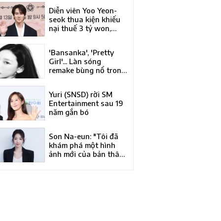
Á của năm tại Liên
Diễn viên Yoo Yeon-
hoan phim quốc tế
seok thua kiện khiếu
Busan lần thứ 31
nại thuế 3 tỷ won,
phán quyết bác đơn
của Tòa trọng tài
'Bansanka', 'Pretty
thuế
Girl'... Làn sóng
remake bùng nổ trong
làng nhạc Hàn Quốc
Yuri (SNSD) rời SM
Entertainment sau 19
năm gắn bó
Son Na-eun: "Tôi đã
khám phá một hình
ảnh mới của bản thân
qua 'Kim Bu-jang'"